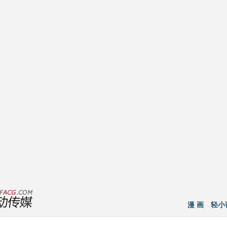
漫 画
轻小