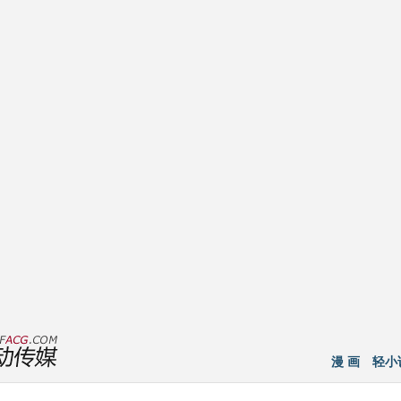
漫 画
轻小