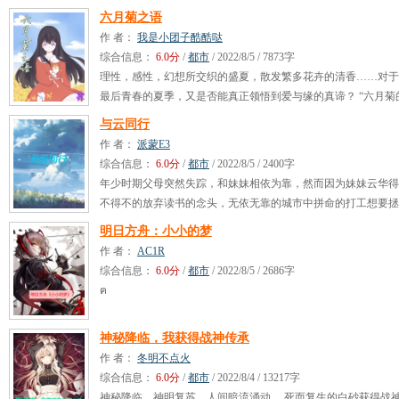
六月菊之语
作 者：
我是小团子酷酷哒
综合信息：
6.0分
/
都市
/ 2022/8/5 / 7873字
理性，感性，幻想所交织的盛夏，散发繁多花卉的清香……对于
最后青春的夏季，又是否能真正领悟到爱与缘的真谛？ “六月菊
语……名为……别离”
与云同行
作 者：
派蒙E3
综合信息：
6.0分
/
都市
/ 2022/8/5 / 2400字
年少时期父母突然失踪，和妹妹相依为靠，然而因为妹妹云华得
不得不的放弃读书的念头，无依无靠的城市中拼命的打工想要拯
却被现实击垮。因为云华的一幅画，让我决定离开这座城去追寻
明日方舟：小小的梦
景，为了...
作 者：
AC1R
综合信息：
6.0分
/
都市
/ 2022/8/5 / 2686字
ฅ
神秘降临，我获得战神传承
作 者：
冬明不点火
综合信息：
6.0分
/
都市
/ 2022/8/4 / 13217字
神秘降临，神明复苏，人间暗流涌动。 死而复生的白砂获得战神