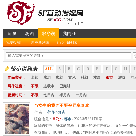
首 页
漫 画
轻小说
我的SF
我要投稿
一周更新列表
全部小说列表
ALL
A
B
C
D
E
F
G
H
I
作品类别：
全部
魔幻
玄幻
古风
科幻
校园
都市
游戏
同
写作进度：
不限
连载中
已完结
更新时间：
不限
七日内
半月内
一月内
当女生的我才不要被同桌喜欢
作 者：
润润小懒猪
综合信息：
8.7分
/
都市
/ 2022/8/5 / 81531字
家庭的变故，身体的异样，让我不知该何去何从。 直到一个奇
在我面前。 他叫叶天。 他说：“你叫夏小雨吗？长得挺好看啊。