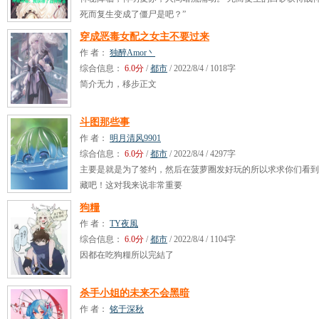
死而复生变成了僵尸是吧？”
穿成恶毒女配之女主不要过来
作 者：
独醉Amor丶
综合信息：
6.0分
/
都市
/ 2022/8/4 / 1018字
简介无力，移步正文
斗图那些事
作 者：
明月清风9901
综合信息：
6.0分
/
都市
/ 2022/8/4 / 4297字
主要是就是为了签约，然后在菠萝圈发好玩的所以求求你们看到
藏吧！这对我来说非常重要
狗糧
作 者：
TY夜風
综合信息：
6.0分
/
都市
/ 2022/8/4 / 1104字
因都在吃狗糧所以完結了
杀手小姐的未来不会黑暗
作 者：
铭于深秋