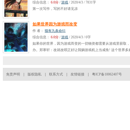
综合信息：
6.0分
/
游戏
/ 2020/4/3 / 7831字
第一次写作，写的不好请见凉
如果世界因为游戏而改变
作 者：
猫有九条命61
综合信息：
6.0分
/
游戏
/ 2020/4/3 / 0字
如果你的世界，因为游戏而变的一切物资都需要从游戏里获取，
办。郑寒轩：改就改呗正好让我躺游戏机上当咸鱼! 这个世界多
有妹子还有怪物比那个无聊的现实好多了，这里的人说话还好听
欢这...
免责声明
|
版权隐私
|
联系方式
|
友情链接
|
粤ICP备10062407号