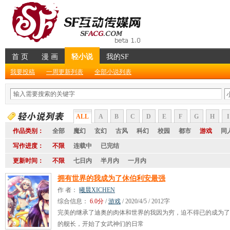
首 页
漫 画
轻小说
我的SF
我要投稿
一周更新列表
全部小说列表
ALL
A
B
C
D
E
F
G
H
I
作品类别：
全部
魔幻
玄幻
古风
科幻
校园
都市
游戏
同
写作进度：
不限
连载中
已完结
更新时间：
不限
七日内
半月内
一月内
拥有世界的我成为了休伯利安最强
作 者：
曦晨XICHEN
综合信息：
6.0分
/
游戏
/ 2020/4/5 / 2012字
完美的继承了迪奥的肉体和世界的我因为穷，迫不得已的成为了
的舰长，开始了女武神们的日常