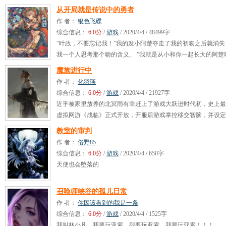
从开局就是传说中的勇者
作 者：
银色飞碟
综合信息：
6.0分
/
游戏
/ 2020/4/4 / 48499字
“叶政，不要忘记我！”我的发小阿楚夺走了我的初吻之后就消失
我一个人思考那个吻的含义。 ”我就是从小和你一起长大的阿楚
叶政，你没事吧？“ 几天后，再次出现在我面前的阿楚变成了一
魔族进行中
宅...
作 者：
化羽瑛
综合信息：
6.0分
/
游戏
/ 2020/4/4 / 21927字
近乎被家里放养的北冥雨有幸赶上了游戏大跃进时代初，史上最
虚拟网游《战临》正式开放，开服后游戏掌控移交智脑，并设定
绝了任何作弊的行为，游戏公司只负责内容策划和服务器维护。
教室的审判
公司放进...
作 者：
俗野85
综合信息：
6.0分
/
游戏
/ 2020/4/4 / 650字
天使也会堕落的
召唤师峡谷的孤儿日常
作 者：
你因该看到的我是一条
综合信息：
6.0分
/
游戏
/ 2020/4/4 / 1525字
我叫林小凡，我要玩亚索…我要玩亚索…我要玩亚索！！！