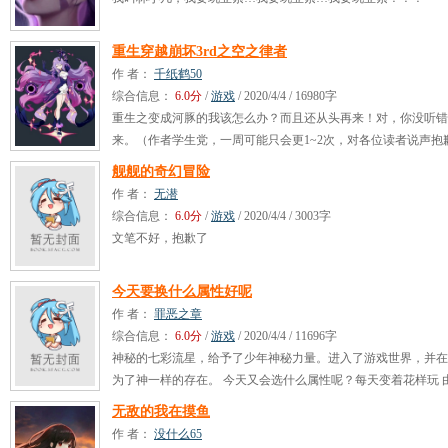
重生穿越崩坏3rd之空之律者
作 者：
千纸鹤50
综合信息：
6.0分
/
游戏
/ 2020/4/4 / 16980字
重生之变成河豚的我该怎么办？而且还从头再来！对，你没听错
来。（作者学生党，一周可能只会更1~2次，对各位读者说声抱
可能不太好。封面来自网络，侵权必改）
舰舰的奇幻冒险
作 者：
无潜
综合信息：
6.0分
/
游戏
/ 2020/4/4 / 3003字
文笔不好，抱歉了
今天要换什么属性好呢
作 者：
罪恶之章
综合信息：
6.0分
/
游戏
/ 2020/4/4 / 11696字
神秘的七彩流星，给予了少年神秘力量。进入了游戏世界，并在
为了神一样的存在。 今天又会选什么属性呢？每天变着花样玩 
不佳，本作已咕
无敌的我在摸鱼
作 者：
没什么65