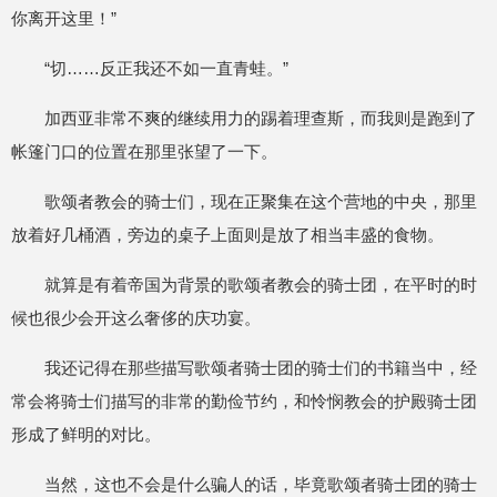
你离开这里！”
“切……反正我还不如一直青蛙。”
加西亚非常不爽的继续用力的踢着理查斯，而我则是跑到了
帐篷门口的位置在那里张望了一下。
歌颂者教会的骑士们，现在正聚集在这个营地的中央，那里
放着好几桶酒，旁边的桌子上面则是放了相当丰盛的食物。
就算是有着帝国为背景的歌颂者教会的骑士团，在平时的时
候也很少会开这么奢侈的庆功宴。
我还记得在那些描写歌颂者骑士团的骑士们的书籍当中，经
常会将骑士们描写的非常的勤俭节约，和怜悯教会的护殿骑士团
形成了鲜明的对比。
当然，这也不会是什么骗人的话，毕竟歌颂者骑士团的骑士