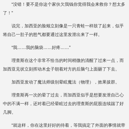
“没错！要不是你这个家伙欠我钱你觉得我会来救你？想太多
了！”
说完，加西亚的脸颊立刻像是一只青蛙一样鼓了起来，似乎
将自己一肚子的怒气都要通过这里发泄出来了一样。
“我……我的脑袋……好疼……”
理查斯在这个非常不恰当的时间稍微的清醒了过来一点，而
加西亚见状立刻挥动木盒子朝着对方的后脑勺上面砸了下去。
加西亚发动了魔法师级别晕眩魔法（物理），效果拔群。
理查斯再一次的晕了过去，而加西亚似乎是想要发泄自己心
中的不满一样，还对着已经晕眩过去的理查斯的屁股连续踹了好
几脚。
“就这样，你在这里好好的待着，等我搞定了外面的事情就带