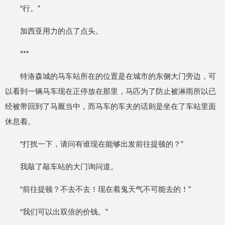
“行。”
加西亚用力的点了点头。
***
特洛森城的马车站所在的位置是在城市的东侧大门旁边，可
以看到一辆马车现在正停放在那里，马匹为了防止被淋雨所以已
经被带回到了马厩当中，而马车的车夫的话则是坐在了车站里面
休息着。
“打扰一下，请问有谁现在能够出发前往提顿的？”
我敲了敲车站的大门询问道。
“前往提顿？不去不去！现在着鬼天气不可能去的！”
“我们可以出双倍的价钱。”