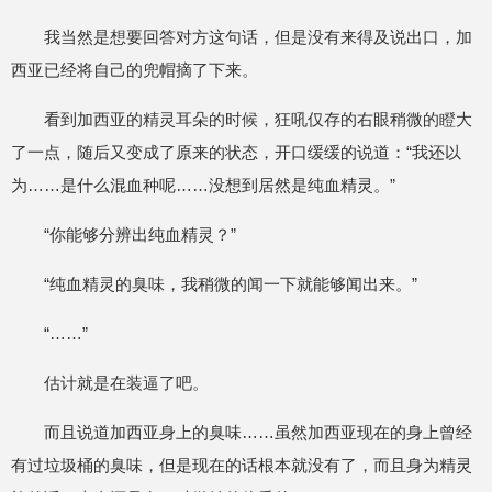
我当然是想要回答对方这句话，但是没有来得及说出口，加
西亚已经将自己的兜帽摘了下来。
看到加西亚的精灵耳朵的时候，狂吼仅存的右眼稍微的瞪大
了一点，随后又变成了原来的状态，开口缓缓的说道：“我还以
为……是什么混血种呢……没想到居然是纯血精灵。”
“你能够分辨出纯血精灵？”
“纯血精灵的臭味，我稍微的闻一下就能够闻出来。”
“……”
估计就是在装逼了吧。
而且说道加西亚身上的臭味……虽然加西亚现在的身上曾经
有过垃圾桶的臭味，但是现在的话根本就没有了，而且身为精灵