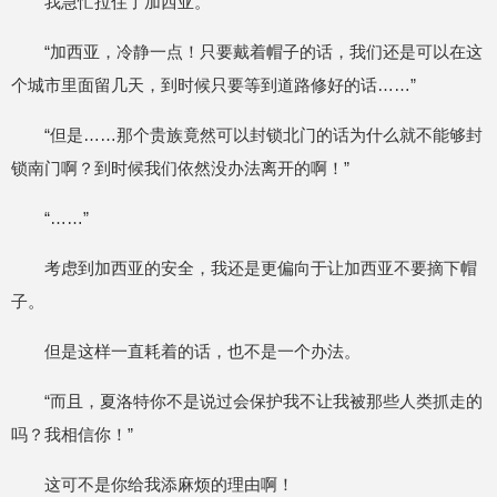
我急忙拉住了加西亚。
“加西亚，冷静一点！只要戴着帽子的话，我们还是可以在这
个城市里面留几天，到时候只要等到道路修好的话……”
“但是……那个贵族竟然可以封锁北门的话为什么就不能够封
锁南门啊？到时候我们依然没办法离开的啊！”
“……”
考虑到加西亚的安全，我还是更偏向于让加西亚不要摘下帽
子。
但是这样一直耗着的话，也不是一个办法。
“而且，夏洛特你不是说过会保护我不让我被那些人类抓走的
吗？我相信你！”
这可不是你给我添麻烦的理由啊！