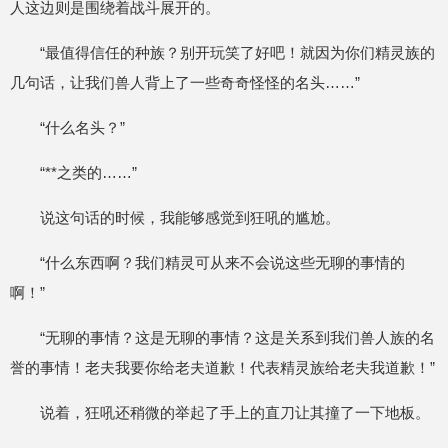
人这边则是围绕着战斗展开的。
“最值得信任的种族？别开玩笑了好吧！就因为你们精灵族的
几句话，让我们兽人背上了一些奇奇怪怪的名头……”
“什么名头？”
“**之类的……”
说这句话的时候，我能够感觉到狂吼的尴尬。
“什么东西啊？我们精灵可从来不会说这些无聊的事情的
啊！”
“无聊的事情？这是无聊的事情？这是关系到我们兽人族的名
誉的事情！老夫我要你给老夫道歉！代表精灵族给老夫我道歉！”
说着，狂吼还稍微的举起了手上的直刀让其撞了一下地板。