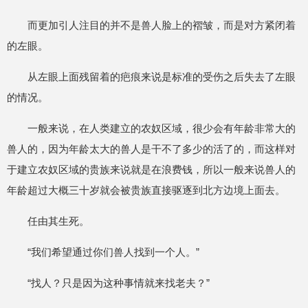
而更加引人注目的并不是兽人脸上的褶皱，而是对方紧闭着
的左眼。
从左眼上面残留着的疤痕来说是标准的受伤之后失去了左眼
的情况。
一般来说，在人类建立的农奴区域，很少会有年龄非常大的
兽人的，因为年龄太大的兽人是干不了多少的活了的，而这样对
于建立农奴区域的贵族来说就是在浪费钱，所以一般来说兽人的
年龄超过大概三十岁就会被贵族直接驱逐到北方边境上面去。
任由其生死。
“我们希望通过你们兽人找到一个人。”
“找人？只是因为这种事情就来找老夫？”