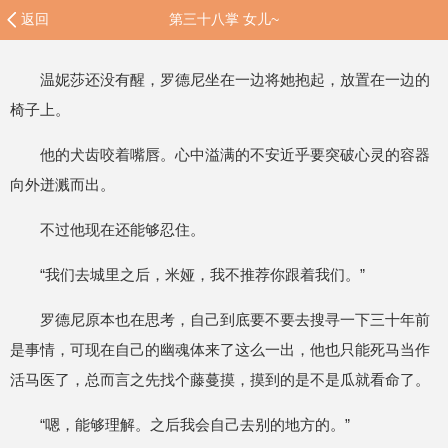
返回
第三十八掌 女儿~
温妮莎还没有醒，罗德尼坐在一边将她抱起，放置在一边的
椅子上。
他的犬齿咬着嘴唇。心中溢满的不安近乎要突破心灵的容器
向外迸溅而出。
不过他现在还能够忍住。
“我们去城里之后，米娅，我不推荐你跟着我们。”
罗德尼原本也在思考，自己到底要不要去搜寻一下三十年前
是事情，可现在自己的幽魂体来了这么一出，他也只能死马当作
活马医了，总而言之先找个藤蔓摸，摸到的是不是瓜就看命了。
“嗯，能够理解。之后我会自己去别的地方的。”