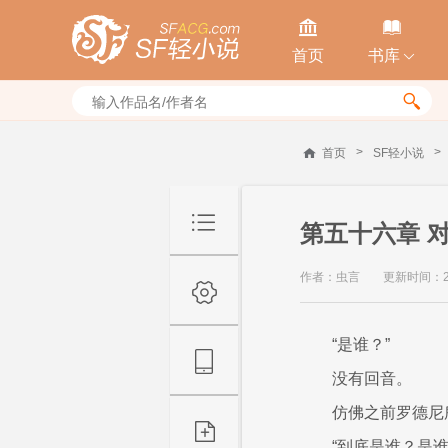


首页
书库


>
>
首页
SF轻小说
第五十六章 
作者：虫言
更新时间：2019
“是谁？”
没有回音。
仿佛之前罗德尼
“到底是谁？是谁