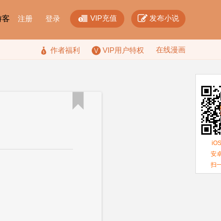


VIP充值
发布小说
F游客
注册
登录
在线漫画

作者福利
VIP用户特权

iO
安卓
扫