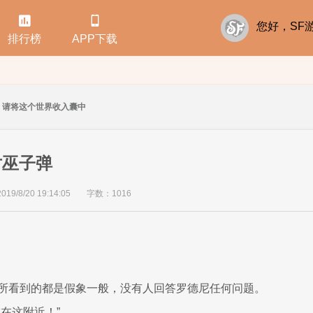


您好，S
排行榜
APP下载
请将这个世界收入囊中
对巫子弹
/8/20 19:14:05
字数：1016
所看到的都是假象一般，没有人回答罗德尼任何问题。
在这附近！”