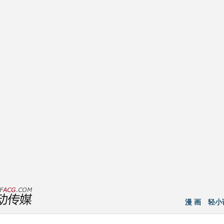
漫 画
轻小