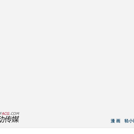
漫 画
轻小