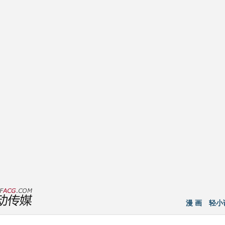
漫 画
轻小