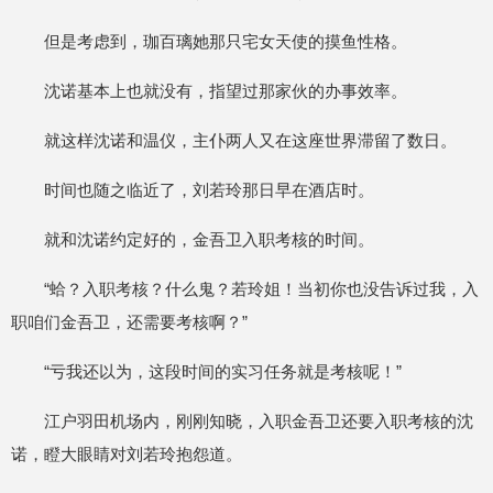
但是考虑到，珈百璃她那只宅女天使的摸鱼性格。
沈诺基本上也就没有，指望过那家伙的办事效率。
就这样沈诺和温仪，主仆两人又在这座世界滞留了数日。
时间也随之临近了，刘若玲那日早在酒店时。
就和沈诺约定好的，金吾卫入职考核的时间。
“蛤？入职考核？什么鬼？若玲姐！当初你也没告诉过我，入
职咱们金吾卫，还需要考核啊？”
“亏我还以为，这段时间的实习任务就是考核呢！”
江户羽田机场内，刚刚知晓，入职金吾卫还要入职考核的沈
诺，瞪大眼睛对刘若玲抱怨道。