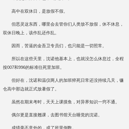
高中在双休日，是放假不假。
但恶灵这东西，哪里会去管你们人类放不放假，休不休息，
双休日晚上，该作乱还作乱。
因而，苦逼的金吾卫专员们，也只能是一切照常。
所以在这些天里，沈诺他基本上，也就没怎么休息过，全程
按007和996的标准往死里加班。
但好在，沈诺和温仪两人的加班猝死日常还没持续几天，镰
仓高中那边就正式放暑假了。
虽然在期末考时，天天上课摸鱼，对异界知识一窍不通。
偶尔更是直接翘课，去图书馆天台睡觉的沈诺。
成绩毫不意外的，成了班里倒数。