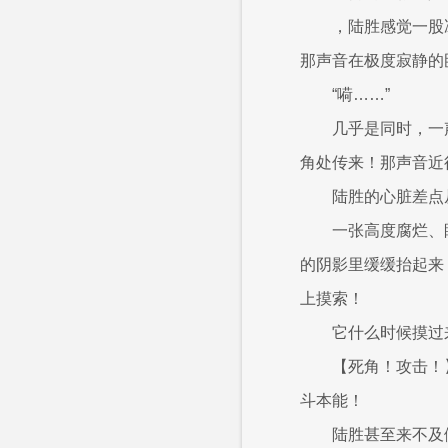
，陆胜感觉一股
那声音在极度寂静的
“嗬……”
几乎是同时，一
角处传来！那声音近
陆胜的心脏差点
一张高度腐烂、
的阴影里缓缓抬起来
上摸索！
它什么时候摸过
【死角！攻击！
斗本能！
陆胜甚至来不及