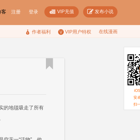


VIP充值
发布小说
F游客
注册
登录
在线漫画

作者福利
VIP用户特权

iO
安卓
扫
实的地毯吸走了所有
。
空无一“活物”。他