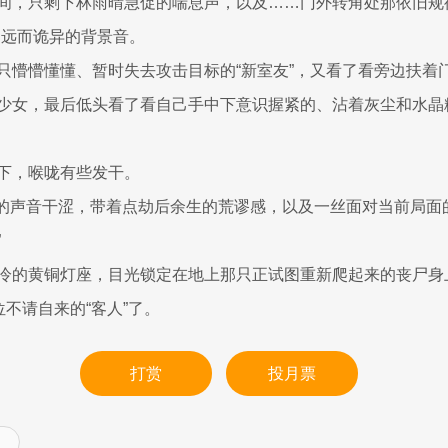
间，只剩下林雨晴急促的喘息声，以及……门外转角处那依旧规
遥远而诡异的背景音。
只懵懵懂懂、暂时失去攻击目标的“新室友”，又看了看旁边扶着
少女，最后低头看了看自己手中下意识握紧的、沾着灰尘和水晶
下，喉咙有些发干。
陆胜的声音干涩，带着点劫后余生的荒谬感，以及一丝面对当前局面
”
冷的黄铜灯座，目光锁定在地上那只正试图重新爬起来的丧尸身
位不请自来的“客人”了。
打赏
投月票