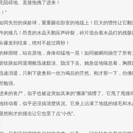
无阻碍地、直接拖拽了进来！
！”
如同失控的保龄球，重重砸在卧室的地毯上！巨大的惯性让它翻
件的矮几！昂贵的水晶天鹅应声碎裂，碎片混合着水晶灯的残骸
从爆发到结束，绝对不超过两秒！
的林雨晴，站在原地，身体却猛地一晃！如同被瞬间抽空了所有
管纹路如同退潮般迅速黯淡、隐没下去。她急促地喘息着，胸膛
迅速消退，只剩下疲惫和一丝力竭后的茫然。刚才那一下，仿佛
些勉强。
进来的丧尸，似乎也被这突如其来的“搬家”搞懵了。它甩了甩撞
地转动着，似乎还没搞清楚状况。它身上沾满了地毯的绒毛和水
显然刚才的撞击让它也受了点“小伤”。
。