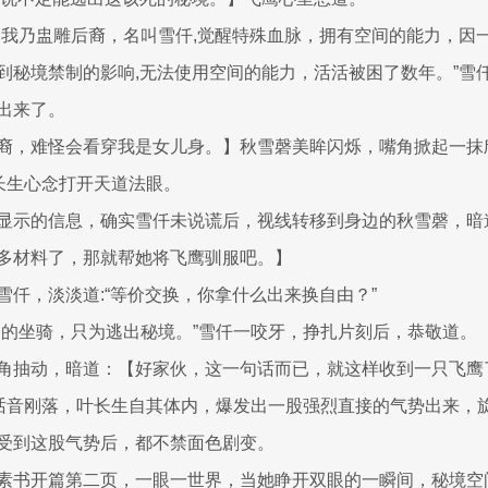
，我乃盅雕后裔，名叫雪仟,觉醒特殊血脉，拥有空间的能力，因
到秘境禁制的影响,无法使用空间的能力，活活被困了数年。”雪
出来了。
裔，难怪会看穿我是女儿身。】秋雪磬美眸闪烁，嘴角掀起一抹
叶长生心念打开天道法眼。
显示的信息，确实雪仟未说谎后，视线转移到身边的秋雪磬，暗
多材料了，那就帮她将飞鹰驯服吧。】
雪仟，淡淡道:“等价交换，你拿什么出来换自由？”
子的坐骑，只为逃出秘境。”雪仟一咬牙，挣扎片刻后，恭敬道。
角抽动，暗道：【好家伙，这一句话而已，就这样收到一只飞鹰
”话音刚落，叶长生自其体内，爆发出一股强烈直接的气势出来，
受到这股气势后，都不禁面色剧变。
素书开篇第二页，一眼一世界，当她睁开双眼的一瞬间，秘境空