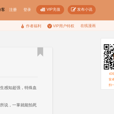


VIP充值
发布小说
F游客
注册
登录
在线漫画

作者福利
VIP用户特权

iO
安卓
扫
天生感知超强，特殊血
女所说，一掌就能拍死