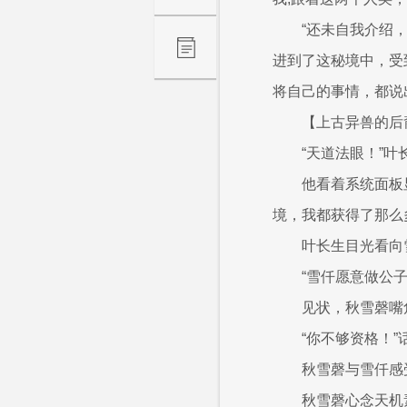
“还未自我介绍
进到了这秘境中，受
将自己的事情，都说
【上古异兽的后
“天道法眼！”
他看着系统面板
境，我都获得了那么
叶长生目光看向
“雪仟愿意做公
见状，秋雪磬嘴
“你不够资格！
秋雪磬与雪仟感
秋雪磬心念天机