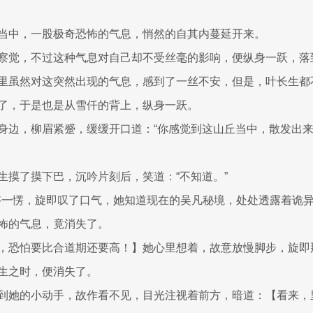
当中，一股极奇恐怖的气息，悄然的自其内蔓延开来。
察觉，不过这种气息对自己却不受丝毫的影响，便纵身一跃，落
里虽然对这突然出现的气息，感到了一丝不安，但是，叶长生都
了，于是也是从雪仟的背上，纵身一跃。
身边，柳眉紧蹙，缓缓开口道：“你感觉到这山丘当中，散发出
生摸了摸下巴，沉吟片刻后，笑道：“不知道。”
，秋雪磬一愣，旋即叹了口气，她知道现在的吴凡秘境，处处透露着诡
怖的气息，竟消失了。
，恐怕要比合道期还要高！】她心里想着，故意放慢脚步，旋即
生之时，便消失了。
到她的小动手，故作看不见，目光注视着前方，暗道：【看来，