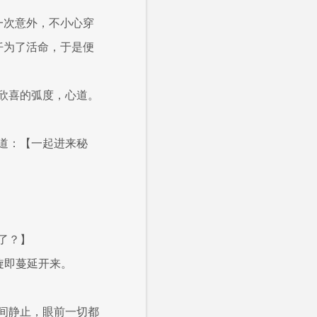
一次意外，不小心穿
仟为了活命，于是便
欣喜的弧度，心道。
道：【一起进来秘
了？】
旋即蔓延开来。
间静止，眼前一切都