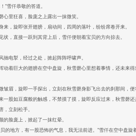
排！”雪仟恭敬的答道。
磬心里狂喜，脸庞之上露出一抹微笑。
身来，旋即张开翅膀，扇动间，四周的落叶，纷纷席卷开来。
见状，直接一跃到其背上后，雪仟便朝着宝贝的方向掠去。
风驰电掣，经过之处，掀起阵阵呼啸声。
挥动着巨大的翅膀在空中盘旋，秋雪磬心里想着事情，还未来得
微皱眉，旋即一手探出，立刻在秋雪磬身影飞出去的刹那间，便
来一股如豆腐般的触感，不禁摸了摸，旋即反应过来，秋雪磬还
瘩，立刻松手。
颜的脸庞上，掀起了一抹红晕。
宝贝的地方，有一股恐怖的气息，我无法前进。”雪仟在空中盘旋