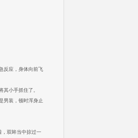
急反应，身体向前飞
将其小手抓住了。
是男装，顿时浑身止
着，双眸当中掠过一