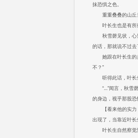
抹恐惧之色。
重重叠叠的山丘
叶长生也是有所
秋雪磬见状，心
的话，那就说不过去
她跟在叶长生的
不？”
听得此话，叶长
“...”闻言
的身边，视乎那股恐
【看来他的实力
出现了，当靠近叶长
叶长生自然察觉