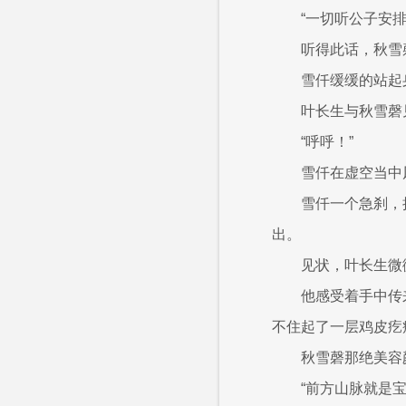
“一切听公子安
听得此话，秋雪
雪仟缓缓的站起
叶长生与秋雪磬
“呼呼！”
雪仟在虚空当中
雪仟一个急刹，
出。
见状，叶长生微
他感受着手中传
不住起了一层鸡皮疙
秋雪磬那绝美容
“前方山脉就是