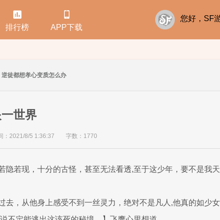


您好，S
排行榜
APP下载
逆徒都想孝心变质怎么办
眼一世界
2021/8/5 1:36:37
字数：1770
若隐若现，十分的古怪，甚至无法看透,至于这少年，要不是我
过去，从他身上感受不到一丝灵力，绝对不是凡人,他真的如少
，说不定能逃出这该死的秘境。】飞鹰心里想道。