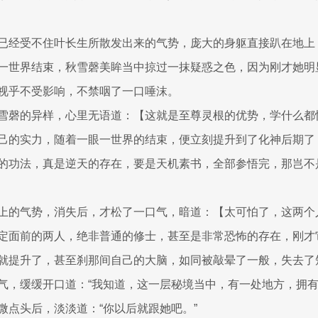
已经受不住叶长生所散发出来的气势，庞大的身躯直接趴在地上
一世界结束，秋雪磬美眸当中掠过一抹疑惑之色，因为刚才她明
视乎不受影响，不禁咽了一口唾沫。
雪磬的异样，心里无语道：【这就是至尊灵根的优势，学什么都
己的实力，随着一眼一世界的结束，便立刻提升到了化神后期了
的功法，真是逆天的存在，要是天机素书，全部参悟完，那岂不
上的气势，消失后，才松了一口气，暗道：【太可怕了，这两个
定面前的两人，绝非普通的修士，甚至是非常恐怖的存在，刚才
就提升了，甚至刹那间自己的大脑，如同被敲晕了一般，失去了
气，缓缓开口道：“我知道，这一层秘境当中，有一处地方，拥有
微点头后，淡淡道：“你以后就跟她吧。”