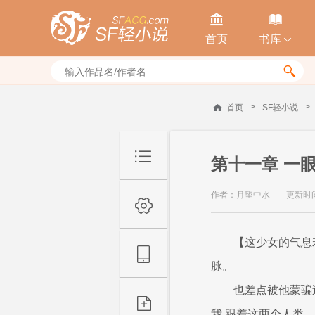


首页
书库


>
>
首页
SF轻小说
第十一章 一
作者：月望中水
更新时间：
【这少女的气息
脉。
也差点被他蒙骗
我,跟着这两个人类