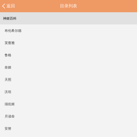
返回
目录列表
神姬百科
布伦希尔德
芙蕾雅
鲁格
奈姬
天照
沃坦
须佐姬
月读命
安努