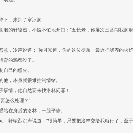
降下，来到了寒冰洞。
汹汹的轩辕烈，不慌不忙地开口：“五长老，你屡次三番闯我洞府
怒意，冷声说道：“你可知道，你的这位徒弟，最近把我养的火焰
培育的鸡都没了。
制自己的怒火。
的他，本身就很难控制情绪。
子事情，他自然要来找洛林问罪！
想要怎么处理？”
眼站在身后的洛林，一脸平静。
问，轩辕烈沉声说道：“很简单，只要把洛林交给我就行了，至
”