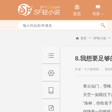


首页
书库


>
>
首页
SF轻小说
8.我想要足
作者：十六夜明珠
更新时间
青云仙门，雪峰
天空一如既往下
“洛林，你给老子
伴随着一到怒吼