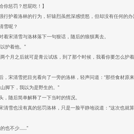
给你惩罚？想屁吃！】
强行护着洛林的行为，轩辕烈虽然深感愤怒，但却没有任何的办
清雪呢？
对着宋清雪与洛林落下一句狠话，随后的狼狈离去。
以护着他。”
，两个月之后就可是青云试练，到了那个时候，我看你要怎么护着
后，宋清雪把目光看向了一旁的洛林，轻声问道：“那些食材原来
山山脚下，我以为是野生的。”
头，随后简单解释了一下当时的情况。
宋清雪也没有真的惩罚洛林，只是一脸平静地说道：“这次也就
不少......”