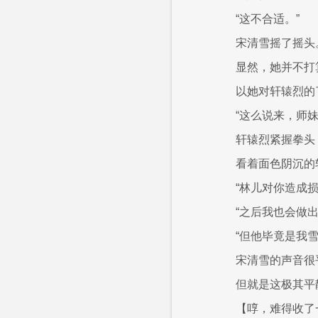
“这不合适。”
宋清雪摇了摇头
显然，她并不打
以她对轩辕烈的
“这么说来，师
轩辕烈紧握拳头
看着面色阴沉的
“林儿对你造成
“之后我也会做
“但他毕竟是我
宋清雪的声音很
但就是这极其平
【啍，难得收了