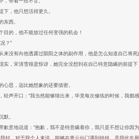
中，带着一丝不甘。
提下，他只想活得更久。
的东西。
个目的，他不能放过任何变强的机会！
况？”
从来没有向他透露过陨阳之体的副作用，他是怎么知道自己将死
现实，宋清雪很是惊讶，她完全没想到在自己特意隐瞒的前提下
的心思，远比她想象的还要缜密。
，轻声开口：“我当然能够猜出来，毕竟每次修练的时候，我都感
沉默。
带歉意地说道：“抱歉，我不是特意瞒着你，我只是不想让你因为
为我好，对于我个人来说，能够在青云仙门遇到姐姐，是我此生最