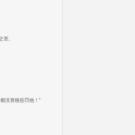
之苦。
都没资格惩罚他！”