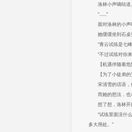
洛林小声嘀咕道
“......”
面对洛林的小声
她缓缓坐到石桌
“青云试练是七
“不过试练对你
【机遇伴随着危
【为了小徒弟的
宋清雪的话语，
而她的想法，也
想了想，洛林开
“试练里面没什
多大用处。”