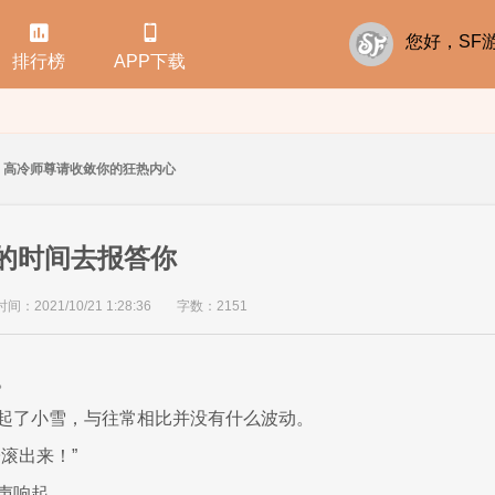


您好，S
排行榜
APP下载
高冷师尊请收敛你的狂热内心
够的时间去报答你
：2021/10/21 1:28:36
字数：2151
。
起了小雪，与往常相比并没有什么波动。
滚出来！”
声响起。