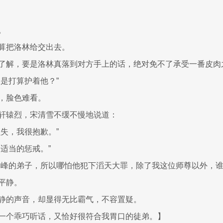
。
算把洛林给交出去。
了解，要是洛林真落到对方手上的话，绝对免不了承受一番皮肉
妹是打算护着他？”
，脸色难看。
轩辕烈，宋清雪不缓不慢地说道：
损失，我很抱歉。”
出适当的惩戒。”
雪峰的弟子，所以哪怕他犯下滔天大罪，除了我这位师尊以外，谁
平静。
静的声音，却显得无比霸气，不容置疑。
一个乖巧听话，又恰好很符合我胃口的徒弟。】