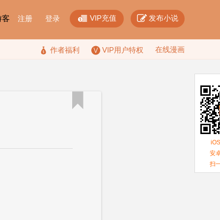


VIP充值
发布小说
F游客
注册
登录
在线漫画

作者福利
VIP用户特权

iO
安卓
扫