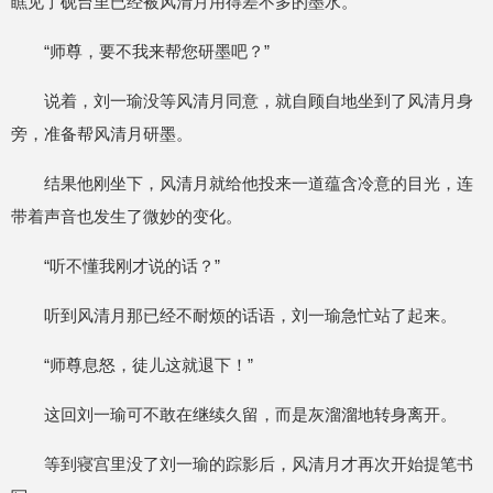
瞧见了砚台里已经被风清月用得差不多的墨水。
“师尊，要不我来帮您研墨吧？”
说着，刘一瑜没等风清月同意，就自顾自地坐到了风清月身
旁，准备帮风清月研墨。
结果他刚坐下，风清月就给他投来一道蕴含冷意的目光，连
带着声音也发生了微妙的变化。
“听不懂我刚才说的话？”
听到风清月那已经不耐烦的话语，刘一瑜急忙站了起来。
“师尊息怒，徒儿这就退下！”
这回刘一瑜可不敢在继续久留，而是灰溜溜地转身离开。
等到寝宫里没了刘一瑜的踪影后，风清月才再次开始提笔书