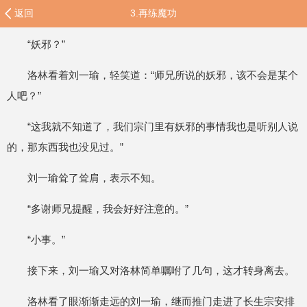
返回
3.再练魔功
“妖邪？”
洛林看着刘一瑜，轻笑道：“师兄所说的妖邪，该不会是某个
人吧？”
“这我就不知道了，我们宗门里有妖邪的事情我也是听别人说
的，那东西我也没见过。”
刘一瑜耸了耸肩，表示不知。
“多谢师兄提醒，我会好好注意的。”
“小事。”
接下来，刘一瑜又对洛林简单嘱咐了几句，这才转身离去。
洛林看了眼渐渐走远的刘一瑜，继而推门走进了长生宗安排