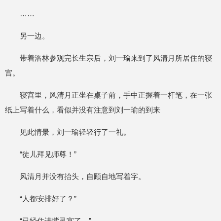
……
另一边。
带着洛林参观完长生宗后，刘一瑜来到了风清月所居住的寝
宫。
寝宫里，风清月正坐在桌子前，手中正握着一杆笔，在一张
纸上写着什么，看似并没有注意到刘一瑜的到来
见此情景，刘一瑜轻轻行了一礼。
“徒儿拜见师尊！”
风清月并没有抬头，自顾自地写着字。
“人都安排好了？”
“已经住进紫灵宫了。”