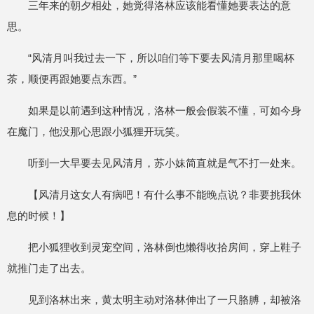
三年来的朝夕相处，她觉得洛林应该能看懂她要表达的意
思。
“风清月叫我过去一下，所以咱们等下要去风清月那里喝杯
茶，顺便再跟她要点东西。”
如果是以前遇到这种情况，洛林一般会假装不懂，可如今身
在魔门，他没那心思跟小狐狸开玩笑。
听到一大早要去见风清月，苏小妹简直就是气不打一处来。
【风清月这女人有病吧！有什么事不能晚点说？非要挑我休
息的时候！】
把小狐狸收到灵宠空间，洛林倒也懒得收拾房间，穿上鞋子
就推门走了出去。
见到洛林出来，黄太明主动对洛林伸出了一只胳膊，却被洛