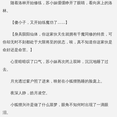
随着洛林开始修练，苏小妹缓缓睁开了眼睛，看向床上的洛
林。
【傻小子，又开始练魔功了……】
【身具陨阳仙体，你这家伙天生就拥有千魔同修的特质，可
你却无时不刻都处于大限将至的状态，唉，真不知道你这家伙是
命好还是命苦。】
心里暗暗叹了口气，苏小妹再次闭上双眸，沉沉地睡了过
去。
月光透过窗户照了进来，映射在小狐狸熟睡的脸庞上。
夜深人静，皓月凌空。
小狐狸兴许是做了什么噩梦，眼角不知何时出现了一滴眼
泪。