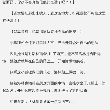
觉而已，你该不会真相信他的鬼话了吧？！】
【还拿要妖邪出来唬人，就这破地方，打死我都不相信这里
有妖邪！】
【就算是有，也是那家伙装神弄鬼的把戏！】
小狐狸如今还不能口吐人言，没法开口说出自己的想法。
因此她只是对洛林“嗷嗷”叫了两声，也不管洛林是否听得
懂，她随后就趴在自己的尾巴上，开始慵懒地躺着。
倾听这小狐狸内心的想法，洛林脸上微微一笑。
接着洛林也懒得在想这方面的事情，直接盘坐于床榻上，闭
起双眸，开始运转起周身气血，渐渐进入了冥想状态。
初来魔渊，洛林想要尝试一点新的东西。