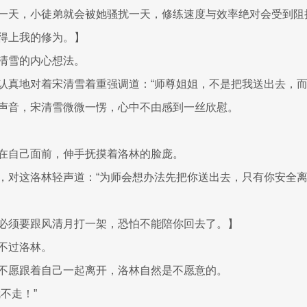
一天，小徒弟就会被她骚扰一天，修练速度与效率绝对会受到阻
得上我的修为。】
清雪的内心想法。
认真地对着宋清雪着重强调道：“师尊姐姐，不是把我送出去，而
声音，宋清雪微微一愣，心中不由感到一丝欣慰。
在自己面前，伸手抚摸着洛林的脸庞。
，对这洛林轻声道：“为师会想办法先把你送出去，只有你安全
必须要跟风清月打一架，恐怕不能陪你回去了。】
不过洛林。
不愿跟着自己一起离开，洛林自然是不愿意的。
不走！”