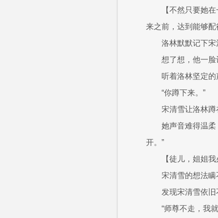
【不然只要她在
来之前，达到能够配
洛林默默记下宋
想了想，他一脸
听着洛林坚定的
“你蹲下来。”
宋清雪让洛林蹲
她声音难得温柔
开。”
【徒儿，姐姐我
宋清雪的想法瞒
发现宋清雪依旧
“师尊不走，我就