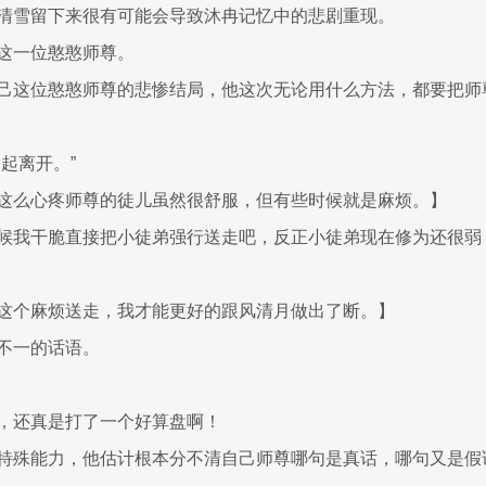
清雪留下来很有可能会导致沐冉记忆中的悲剧重现。
这一位憨憨师尊。
己这位憨憨师尊的悲惨结局，他这次无论用什么方法，都要把师
起离开。”
这么心疼师尊的徒儿虽然很舒服，但有些时候就是麻烦。】
候我干脆直接把小徒弟强行送走吧，反正小徒弟现在修为还很弱
这个麻烦送走，我才能更好的跟风清月做出了断。】
不一的话语。
，还真是打了一个好算盘啊！
特殊能力，他估计根本分不清自己师尊哪句是真话，哪句又是假