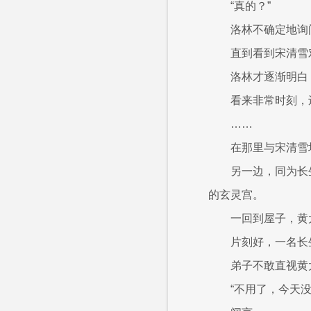
“真的？”
洛林不确定地询
直到看到宋清雪
洛林才逐渐明白
看来非常时刻，
……
在那里与宋清雪
另一边，同为长
的玄灵宫。
一回到屋子，黄
片刻好，一名长
弟子不敢直视黄
“不用了，今天