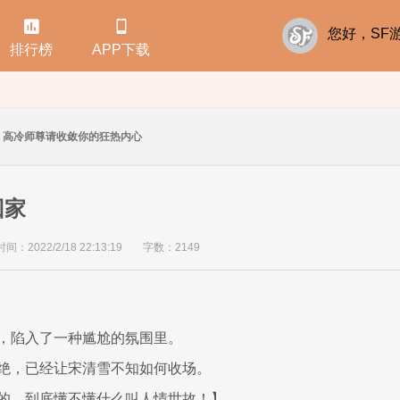


您好，S
排行榜
APP下载
高冷师尊请收敛你的狂热内心
回家
：2022/2/18 22:13:19
字数：2149
，陷入了一种尴尬的氛围里。
绝，已经让宋清雪不知如何收场。
的，到底懂不懂什么叫人情世故！】