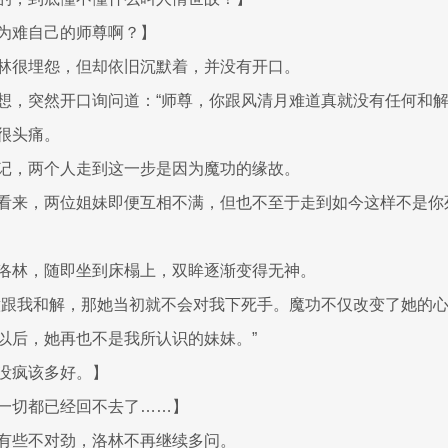
为难自己的师尊啊？】
林很埋怨，但却依旧沉默着，并没有开口。
想，突然开口询问道：“师尊，你跟风清月难道真就没有任何和解
很头痛。
记，两个人走到这一步是因为魔功的缘故。
看来，两位姐妹即便互相不满，但也不至于走到如今这样不是你
洛林，随即坐到床榻上，双眸逐渐变得无神。
意跟我和解，那她当初就不会对我下死手。魔功不仅改变了她的
以后，她再也不是我所认识的妹妹。”
没疯该多好。】
一切都已经回不去了……】
有些不对劲，洛林不再继续多问。