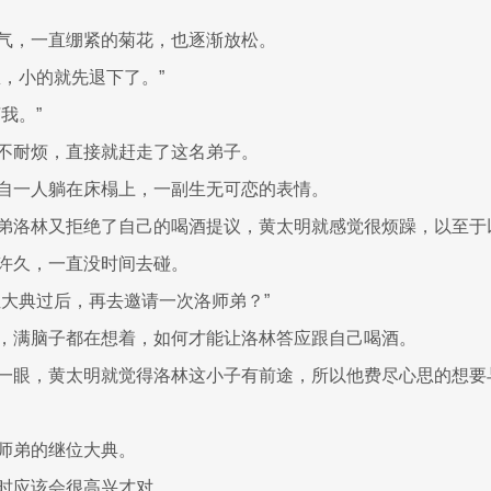
气，一直绷紧的菊花，也逐渐放松。
息，小的就先退下了。”
我。”
不耐烦，直接就赶走了这名弟子。
自一人躺在床榻上，一副生无可恋的表情。
弟洛林又拒绝了自己的喝酒提议，黄太明就感觉很烦躁，以至于
许久，一直没时间去碰。
位大典过后，再去邀请一次洛师弟？”
，满脑子都在想着，如何才能让洛林答应跟自己喝酒。
一眼，黄太明就觉得洛林这小子有前途，所以他费尽心思的想要
师弟的继位大典。
时应该会很高兴才对。