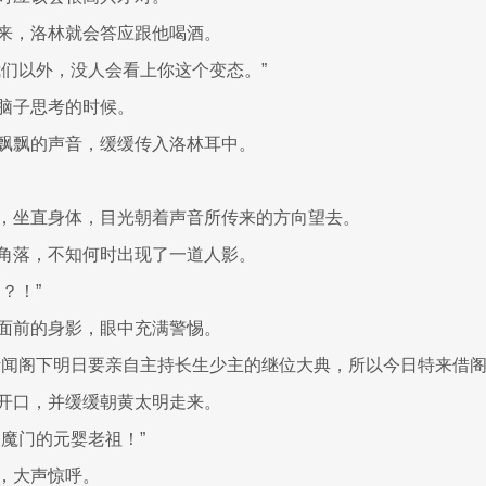
来，洛林就会答应跟他喝酒。
我们以外，没人会看上你这个变态。”
脑子思考的时候。
飘飘的声音，缓缓传入洛林耳中。
，坐直身体，目光朝着声音所传来的方向望去。
角落，不知何时出现了一道人影。
？！”
面前的身影，眼中充满警惕。
听闻阁下明日要亲自主持长生少主的继位大典，所以今日特来借阁
开口，并缓缓朝黄太明走来。
天魔门的元婴老祖！”
，大声惊呼。