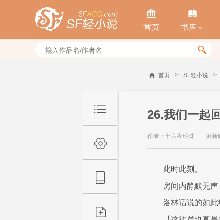


首页
书库


>
>
首页
SF轻小说
26.我们一起
作者：十六夜明珠
更新时间
此时此刻。
房间内静默无声
洛林话说的如此
【这徒弟也真是