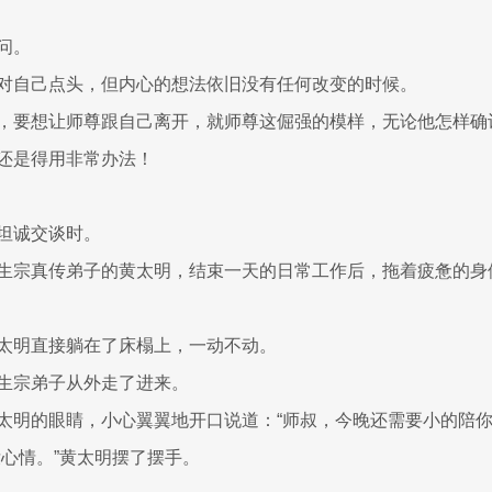
问。
对自己点头，但内心的想法依旧没有任何改变的时候。
，要想让师尊跟自己离开，就师尊这倔强的模样，无论他怎样确
还是得用非常办法！
坦诚交谈时。
生宗真传弟子的黄太明，结束一天的日常工作后，拖着疲惫的身
太明直接躺在了床榻上，一动不动。
生宗弟子从外走了进来。
太明的眼睛，小心翼翼地开口说道：“师叔，今晚还需要小的陪你
没心情。”黄太明摆了摆手。