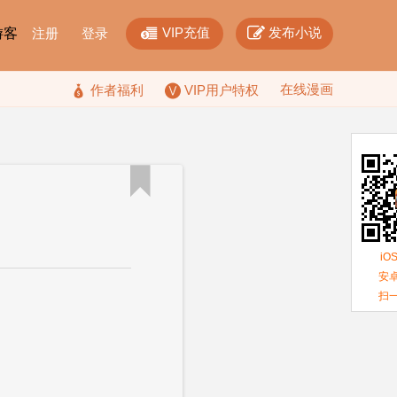


VIP充值
发布小说
F游客
注册
登录
在线漫画

作者福利
VIP用户特权

iO
安卓
扫