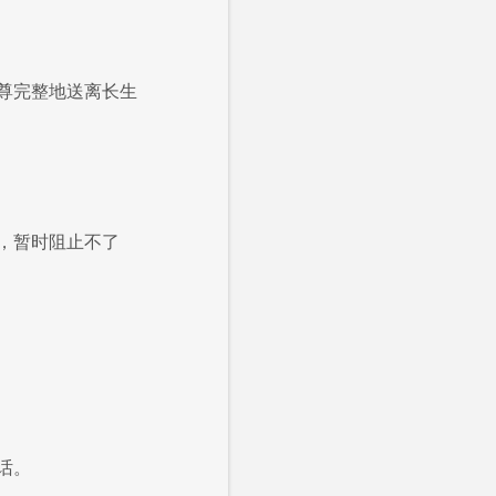
尊完整地送离长生
，暂时阻止不了
话。