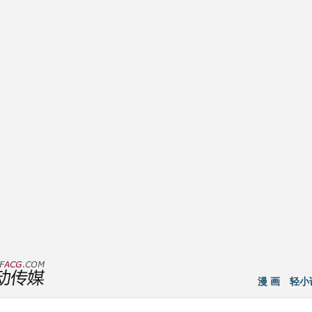
漫 画
轻小