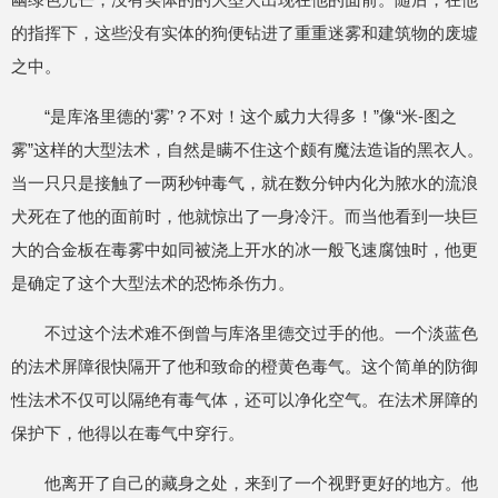
的指挥下，这些没有实体的狗便钻进了重重迷雾和建筑物的废墟
之中。
“是库洛里德的‘雾’？不对！这个威力大得多！”像“米-图之
雾”这样的大型法术，自然是瞒不住这个颇有魔法造诣的黑衣人。
当一只只是接触了一两秒钟毒气，就在数分钟内化为脓水的流浪
犬死在了他的面前时，他就惊出了一身冷汗。而当他看到一块巨
大的合金板在毒雾中如同被浇上开水的冰一般飞速腐蚀时，他更
是确定了这个大型法术的恐怖杀伤力。
不过这个法术难不倒曾与库洛里德交过手的他。一个淡蓝色
的法术屏障很快隔开了他和致命的橙黄色毒气。这个简单的防御
性法术不仅可以隔绝有毒气体，还可以净化空气。在法术屏障的
保护下，他得以在毒气中穿行。
他离开了自己的藏身之处，来到了一个视野更好的地方。他