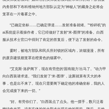
内务部和下布科维纳州地方部队认定为“神秘人”的藏身之处将会
笼罩在一片毒雾之中。
“已确定坐标……已确定弹道……发射准备就绪。”“粉碎机”的
ai系统提示着操作者，它已经做好了发射“米-图弹”的准备。白西
服从技术士官口中得到了肯定的答复后，便下达了发射的命令。
霎时，被地方部队和民兵所封锁的区域内，浓烟漫漫，所有
的废弃建筑都笼罩在橙黄色的烟雾中。
“艾克斯·洛萨阁下，现在有劳您的‘固有能力’出马了。”动力甲
向白西装请求道。“我们发射了‘米-图弹’，这厮就算有天大的本
事，也是出不来了。现在只需要阁下确定他的准确坐标，我的人
会完成接下来的一切。”
“好。有劳你们了。”白西装点了点头。他一摆手，数只泛着
幽绿色光芒，没有实体的的大型犬出现在他的面前。随后，在他