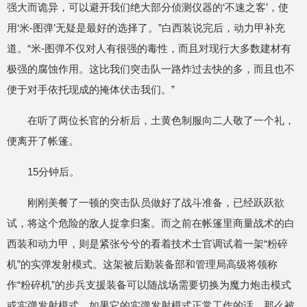
强大而诡异，可以避开我们绝大部分侦测仪器的‘不速之客’，使
用‘米-图弹’无疑是最好的选择了。”白西装说完后，动力甲补充
道。“米-图弹不仅对人有很强的毒性，而且对现行大多数建材有
极强的腐蚀作用。这比我们突击队一路炸过去快的多，而且也不
便于对手依托现成的掩体伏击我们。”
在听了两位长官的分析后，土黄色制服向二人敬了一个礼，
便离开了帐篷。
15分钟后。
刚刚美餐了一顿的突击队员做好了战斗准备，已经跃跃欲
试，将这个危险的敌人捉拿归案。而之前在帐篷里商量战术的白
西装和动力甲，则是紧张兮兮的看着技术士官调试着一架“粉碎
机”的实弹发射模式。这架被后勤装备部和管理局高级将领称
作“粉碎机”的步兵支援装备可以随战场需要切换为魔力炮击模式
或实弹发射模式。如果它的实弹发射模式正常工作的话，那么被