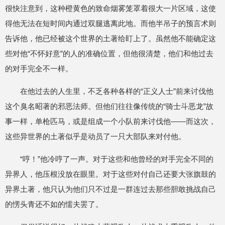
很快注意到，这种橙黄色的致命烟雾笼罩着很大一片区域，这使
得他无法在短时间内通过双腿逃离此地。而他半吊子的预言术则
告诉他，他已经被这个世界的土著给盯上了。虽然他不能确定这
些对他“不怀好意”的人的准确位置，但他很清楚，他们和他过去
的对手完全不一样。
在他过去的人生里，不乏各种各样的“正义人士”前来讨伐他
这个臭名昭著的邪恶法师。但他们往往像传统的“骑士斗恶龙”故
事一样，单枪匹马，或是组成一个小队前来讨伐他——而这次，
这些异世界的土著似乎是动员了一只大部队来对付他。
“哼！”他冷哼了一声。对于这些和他曾经的对手完全不同的
异界人，他压根没放在眼里。对于这些对付自己还要大张旗鼓的
异界土著，他只认为他们只不过是一群连过去那些胆敢挑战自己
的愣头青还不如的懦夫罢了。