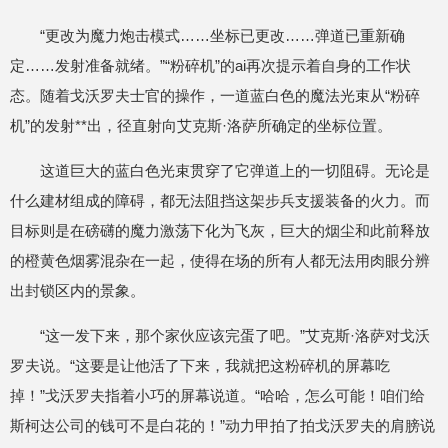
“更改为魔力炮击模式……坐标已更改……弹道已重新确
定……发射准备就绪。”“粉碎机”的ai再次提示着自身的工作状
态。随着戈沃罗夫士官的操作，一道蓝白色的魔法光束从“粉碎
机”的发射**出，径直射向艾克斯·洛萨所确定的坐标位置。
这道巨大的蓝白色光束贯穿了它弹道上的一切阻碍。无论是
什么建材组成的障碍，都无法阻挡这架步兵支援装备的火力。而
目标则是在磅礴的魔力激荡下化为飞灰，巨大的烟尘和此前释放
的橙黄色烟雾混杂在一起，使得在场的所有人都无法用肉眼分辨
出封锁区内的景象。
“这一发下来，那个家伙应该完蛋了吧。”艾克斯·洛萨对戈沃
罗夫说。“这要是让他活了下来，我就把这粉碎机的屏幕吃
掉！”戈沃罗夫指着小巧的屏幕说道。“哈哈，怎么可能！咱们给
斯柯达公司的钱可不是白花的！”动力甲拍了拍戈沃罗夫的肩膀说