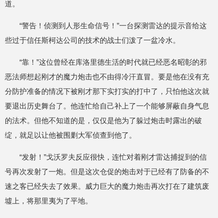
道。
“警告！侦测到人形生命信号！”一台探测雷达的提示音给这
些过于信任斯柯达公司的技术的战士们泼了一盆冷水。
“靠！”这位曾经在库洛里德生活的时代就已经恶名昭彰的邪
恶法师想起刚才的魔力炮击也不由得冷汗直冒。要是他在没有充
分防护准备的情况下被刚才那下实打实的打中了，只怕他这次就
要退出历史舞台了。他连忙给自己补上了一个能够屏蔽自身气息
的法术。但他不知道的是，仅仅是他为了躲过炮击时露出的破
绽，就足以让他被围剿大军侦查到他了。
“发射！”戈沃罗夫反应很快，连忙对着刚才雷达捕捉到的信
号再次发射了一炮。但是这次仓促的炮击对于已经有了防备的不
速之客已经失去了效果。威力巨大的魔力炮击再次打在了建筑废
墟上，将那里夷为了平地。