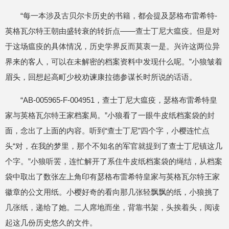
“每一本涉及古贝尔卡历史的书籍，都会提及瑟格布雷希特-
英格瓦尔特王朝由盛转衰的转折点——查士丁尼大瘟疫。但是对
于这场瘟疫的具体情况，历史学界反而莫衷一是。兴许这两位异
界来的客人，可以在未解密的档案资料中发现什么呢。”小狼皱着
眉头，回想起高町少校劝谏康拉德参谋长时所说的话语。
“AB-005965-F-004951，查士丁尼大瘟疫，瑟格布雷希特皇
家与英格瓦尔特王家档案局。”小狼看了一眼牛皮纸档案袋的封
面，念出了上面的内容。听到“查士丁尼”四个字，小樱连忙点
头“对，在我的梦里，那个不知名的军官就提到了查士丁尼镇这几
个字。”小狼听罢，连忙解开了系住牛皮纸档案袋的绳结，从档案
袋中取出了数张左上角印有瑟格布雷希特皇家与英格瓦尔特王家
徽章的公文用纸。小樱好奇的看向那几张轻飘飘的纸，小狼挑了
几张纸，递给了她。二人席地而坐，背靠书架，头挨着头，阅读
起这几份历史悠久的文件。