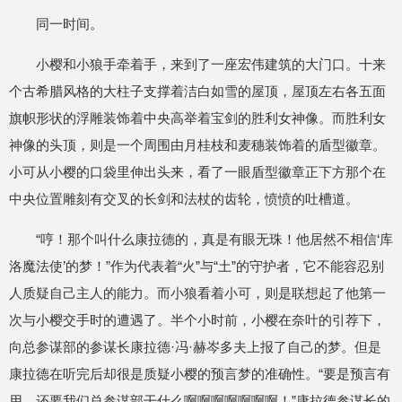
同一时间。
小樱和小狼手牵着手，来到了一座宏伟建筑的大门口。十来
个古希腊风格的大柱子支撑着洁白如雪的屋顶，屋顶左右各五面
旗帜形状的浮雕装饰着中央高举着宝剑的胜利女神像。而胜利女
神像的头顶，则是一个周围由月桂枝和麦穗装饰着的盾型徽章。
小可从小樱的口袋里伸出头来，看了一眼盾型徽章正下方那个在
中央位置雕刻有交叉的长剑和法杖的齿轮，愤愤的吐槽道。
“哼！那个叫什么康拉德的，真是有眼无珠！他居然不相信‘库
洛魔法使’的梦！”作为代表着“火”与“土”的守护者，它不能容忍别
人质疑自己主人的能力。而小狼看着小可，则是联想起了他第一
次与小樱交手时的遭遇了。半个小时前，小樱在奈叶的引荐下，
向总参谋部的参谋长康拉德·冯·赫岑多夫上报了自己的梦。但是
康拉德在听完后却很是质疑小樱的预言梦的准确性。“要是预言有
用，还要我们总参谋部干什么啊啊啊啊啊啊啊！”康拉德参谋长的