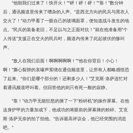
“他朝我们过来了！快开火！”“砰！砰！砰！”“靠！”数分钟
后，通讯频道里传来了嘈杂的人声。“是西北方向的民兵与黑衣人
交火了！”动力甲看了一眼自己的玻璃面罩，便知道战斗发生的地
点。“民兵的装备老旧，不足以与之正面对抗！”就在他准备用“个
人传送”支援正在交火的民兵时，频道内传来了此起彼伏的惨叫
声。
“敌人在我们后面！啊啊啊啊啊！”“他在你背后！小心！
啊！”撕心裂肺的哀嚎声萦绕在通信频道里，让所有人都略感惶恐
了起来。“你们是哪个部分的！还剩多少人！”艾克斯·洛萨连忙对
着通讯频道呼叫着。但回答他的则只有死一般的寂静。
“靠！”动力甲无能狂怒的捶了一下“粉碎机”的操作屏幕。在他
这身护甲的力量加成下，他成功的将眼前的屏幕捶的粉碎。艾克
斯·洛萨无奈的拍了拍他。“告诉最高评议会，他已经突围的消息
吧。”