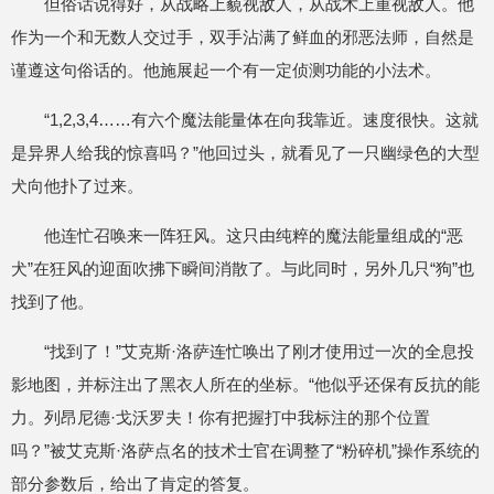
但俗话说得好，从战略上藐视敌人，从战术上重视敌人。他
作为一个和无数人交过手，双手沾满了鲜血的邪恶法师，自然是
谨遵这句俗话的。他施展起一个有一定侦测功能的小法术。
“1,2,3,4……有六个魔法能量体在向我靠近。速度很快。这就
是异界人给我的惊喜吗？”他回过头，就看见了一只幽绿色的大型
犬向他扑了过来。
他连忙召唤来一阵狂风。这只由纯粹的魔法能量组成的“恶
犬”在狂风的迎面吹拂下瞬间消散了。与此同时，另外几只“狗”也
找到了他。
“找到了！”艾克斯·洛萨连忙唤出了刚才使用过一次的全息投
影地图，并标注出了黑衣人所在的坐标。“他似乎还保有反抗的能
力。列昂尼德·戈沃罗夫！你有把握打中我标注的那个位置
吗？”被艾克斯·洛萨点名的技术士官在调整了“粉碎机”操作系统的
部分参数后，给出了肯定的答复。