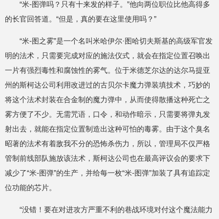
“米-图弹吗？只有十来发的样子。”他向两位职位比他高得多
的长官回答道。“但是，真的要在这里使用吗？”
“米-图之雾”是一个名叫米哈伊尔·图哈切夫斯基的高级军官发
明的法术，只需要完成对应的施法仪式，就会在指定位置召唤出
一片有强烈毒性和腐蚀性的雾气。位于米德芝尔达的达尔马提亚
州的斯柯达公司利用改进过的古贝尔卡魔力弹装填技术，巧妙的
将这个法术封装在合金制的魔力弹中，从而使得散播这种死亡之
雾方便了不少。无需咒语，口令，和动作暗示，只需要将弹丸发
射出去，就能在指定位置制造出这种可怕的毒雾。由于这个臭名
昭著的法术有着敌我不分的恐怖杀伤力，所以，管理局不仅严格
管制前线部队施放该法术，斯柯达公司也在最高评议会的要求下
减少了“米-图弹”的生产，并给每一枚“米-图弹”加装了具有追踪定
位功能的芯片。
“没错！要在对进攻方严重不利的巷战环境对付这个魔法能力