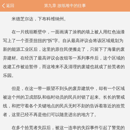
返回
第九章 故纸堆中的往事
米德芝尔达，下布科维纳州。
在一片残垣断壁中，一面画满了涂鸦的墙上被人用红色油漆
写上了一个歪歪扭扭的“拆”字。自从最高评议会将该区域规划为
新的能源工业区后，这里的原住民便搬走了，只留下了海量的废
弃建材。在经历了最高评议会改组等一系列事件后，这个区域的
改建工作被迫暂停，而这堆来不及清理的废墟也就成了拾荒者的
乐园。
但是，在这一带一眼望不到头的废弃建筑中，却有一个区域
被这个州的卫戍部队和临时动员的民兵封锁了起来。长长的警戒
线，和把守着各个关键地点的民兵无时不刻的告诉着靠近的拾荒
者，这里已经不再是他们可以随意进出的地方了。
在多个拾荒者失踪后，被这一连串的失踪事件引起了警觉的