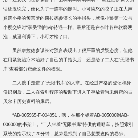
话还没说完，便化为了一连串的惨叫。小可愤怒的咬了正在大声
奚落小樱的预言梦的康拉德参谋长的手指头，就像小狼第一次与
小樱交锋时“享受”到的vip待遇一样。最后还是在奈叶各种软磨硬
泡，威逼利诱下，小可才松了口。
虽然康拉德参谋长对预言表现出了很严重的质疑态度，但他
在用紧急治疗术治好了自己的手指头后，还是给了二人在“无限书
库”查看部分密级文件的权限。
二人携手走进了“无限书库”的大堂。在经过严格的登记和身
份识别后，二人在索引程序的帮助下进入了存放着尚未解密的古
贝尔卡历史资料的库房。
“AB-005965-F-004951，嗯，在那个标着AB-005000到AB-
006000的书架上。”二人坐着“无限书库”特供的通勤车，按照索引
系统的指示找了20分钟，总算是找到了自己想要查阅的卷宗。