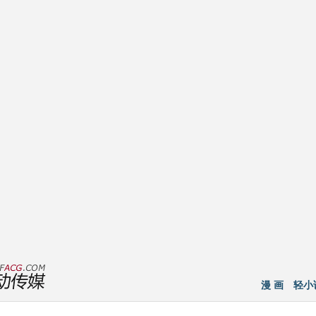
漫 画
轻小