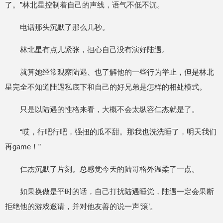
了。”林北星控制着自己的声线，语气不低不沉。
电话那头沉默了那么几秒。
林北星有点儿紧张，担心自己没有演好陆遇。
就算她经常观察陆遇、也了解他的一些行为举止，但是林北
星完全不知道陆遇私底下和自己的好兄弟是怎样的相处模式。
只是以陆遇的性格来看，大概不会太纵容仁杰就是了。
“哎，行吧行吧，强扭的瓜不甜。那我也洗洗睡了，明天我们
再game！”
仁杰沉默了片刻。总感觉今天的陆哥格外温柔了一点。
如果换做是平时的话，自己打扰陆遇睡觉，陆遇一定会果断
拒绝他的游戏邀请，并对他友善的说一声‘滚’。