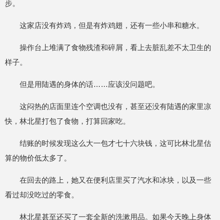
步。
这家店没有炸鸡，但是有炸鸡翅，还有一些小串和糖水。
操作台上堆满了食物残渣和碎屑，看上去脏乱差不太卫生的
样子。
但是用陆遇的身体的话……应该没问题吧。
这闷热的店面里连个空调也没有，甚至还没有陆遇的家里凉
快，林北星打包了食物，打算回家吃。
结账的时候发现这么大一包才七十六块钱，这可比林北星估
算的物价低太多了。
在回去的路上，她又在便利店里买了汽水和冰块，以及一些
看过却没吃过的零食。
林北星甚至还买了一套全新的洗漱用品。如果今天晚上身体