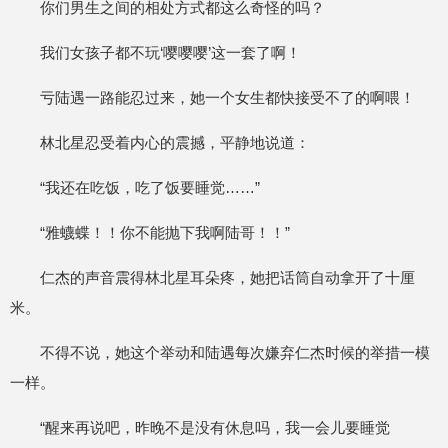
你们男生之间的相处方式都这么奇怪的吗？
我们女孩子都不玩‘嘤嘤嘤’这一套了啊！
亏陆遇一路能忍过来，她一个女生都快接受不了的啊喂！
林北星忍受着内心的震撼，平静地说道：
“我还在吃饭，吃了饭要睡觉……”
“雅蠛蝶！！你不能抛下我啊陆哥！！”
仁杰的声音震得林北星耳朵疼，她把话筒自动拿开了十厘
米。
不得不说，她这个举动和陆遇每次嫌弃仁杰时候的举措一模
一样。
“醒来再说吧，昨晚不是没有休息吗，我一会儿要睡觉