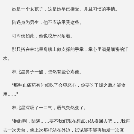
她是一个女孩子，这是她早已接受、并且习惯的事情。
陆遇身为男生，他不应该承受这些。
可即便如此，他也咬牙忍耐着。
那只搭在林北星肩膀上做支撑的手掌，掌心里满是细密的汗
水。
林北星鼻子一酸，忽然有些心疼他。
“那种止痛药有时候吃了会犯恶心，你要吃了饭之后才能食
用……”
林北星深吸了一口气，语气突然变了。
“抱歉啊，陆遇……要不我们现在想点办法换回去吧……我再
去一次天台，像上次那样站在外边，试试能不能再触发一次互