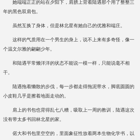
她端端正正的站在夕阳下，肩膀上背着陆遇那个用了整整三
年的黑色双肩包。
虽然互换了身体，但是林北星有她自己的优雅和端庄。
这样的气质用在一个男生的身上，说不上来有多奇怪，像一
个温文尔雅的翩翩少年。
和陆遇平常懒洋洋的状态不能说一模一样，只能说毫不相
干。
陆遇拖着懒散的步伐，每一步都走得拖泥带水，脚底圆圆的
小皮鞋几乎是擦着地面走动的。
肩上的书包也背得乱七八糟，吸取上一周的教训，陆遇这次
没有带太多书回林北星的家。
偌大和书包里空空的，里面象征性放着两本生物化学书，以