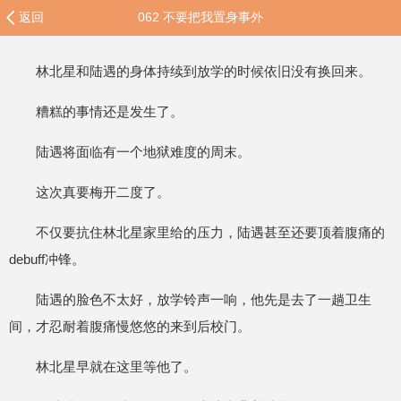
返回
062 不要把我置身事外
林北星和陆遇的身体持续到放学的时候依旧没有换回来。
糟糕的事情还是发生了。
陆遇将面临有一个地狱难度的周末。
这次真要梅开二度了。
不仅要抗住林北星家里给的压力，陆遇甚至还要顶着腹痛的
debuff冲锋。
陆遇的脸色不太好，放学铃声一响，他先是去了一趟卫生
间，才忍耐着腹痛慢悠悠的来到后校门。
林北星早就在这里等他了。