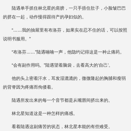
陆遇单手抓住林北星的肩膀，一只手捂住肚子，小脸皱巴巴
的挤在一起，动作慢得跟待产的孕妇似的。
“……我的抽屉里有布洛芬，如果实在忍不住的话，可以按照
说明书服用。”
“布洛芬……”陆遇喃喃一声，他隐约记得这是一种止痛药。
“会有副作用吗。”陆遇望着脑袋，去看高大的‘自己’。
他的头上密着汗水，耳发湿漉漉的，微微隆起的胸脯和瘦弱
的背脊因为疼痛而佝偻着。
陆遇所发出来的每一个音节都是从嘴唇间挤出来的。
林北星知道这是一种怎样的痛感。
看着陆遇这副痛苦的状态，林北星本能的有些难受。