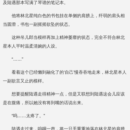
及陆遇那本写满了琴谱的笔记本。
他将林北星纯白色的书包挂在单侧的肩膀上，纤弱的肩头相
当圆滑，书包一副摇摇欲坠的状态。
这种吊儿郎当模样再加上精神萎靡的状态，完全不符合林北
星本人平时温柔清婉的人设。
“……”
看着这个已经懒到融化了的‘自己’慢吞吞地走来，林北星本人
一副欲言又止的模样。
想要提醒陆遇走得精神一点，但是又联想到陆遇这会儿应该
是在腹痛，所以她没有将到嘴的话说出来。
“呜……太疼了。”
陆遇走过来，呜咽一声，将一只手重重地落在林北星的肩膀