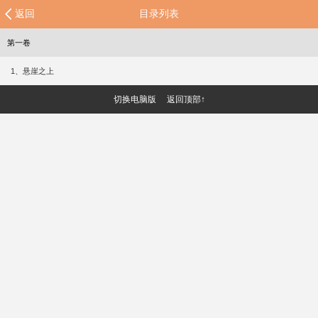
返回
目录列表
第一卷
1、悬崖之上
切换电脑版
返回顶部↑