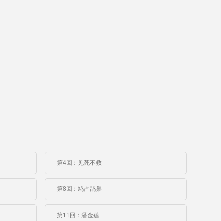
第4回：见死不救
第8回：鸠占鹊巢
第11回：潘金莲