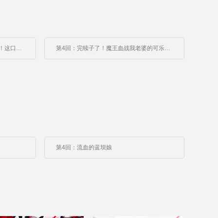
第3回：肺癌十岁童？魔王：贝斯特！这口二手烟喂饱了灭世恨！
第4回：完犊子了！魔王血战我老婆的可乐鸡翅！
第4回：流血的蓝坝娘