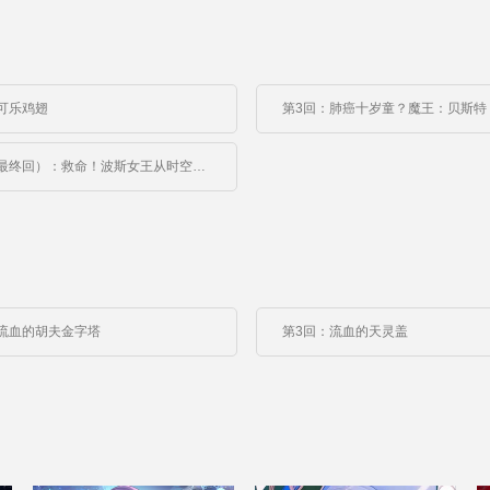
可乐鸡翅
第6回（最终回）：救命！波斯女王从时空裂缝里出来砍我老婆！
流血的胡夫金字塔
第3回：流血的天灵盖