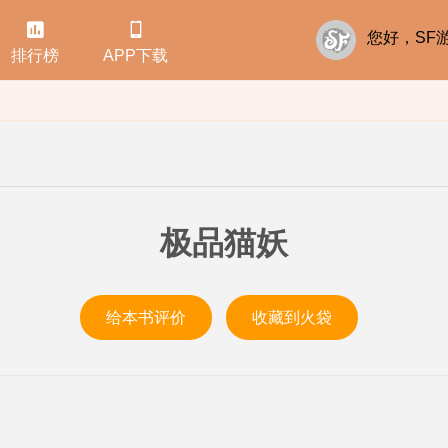


您好，S
排行榜
APP下载
极品猫妖
给本书评价
收藏到火袋