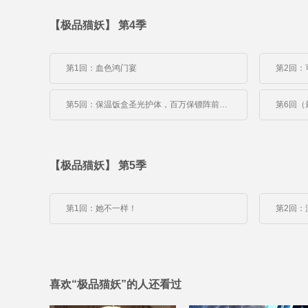
【极品猫妖】 第4季
第1回：血色鸿门宴
第2回：
第5回：保温饭盒圣光护体，百万保镖阵前失灵！今夜我家由谁守护？
【极品猫妖】 第5季
第1回：她不一样！
第2回：
喜欢“极品猫妖”的人还看过