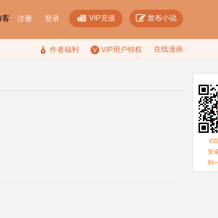


VIP充值
发布小说
F游客
注册
登录
在线漫画

作者福利
VIP用户特权
iO
安卓
扫