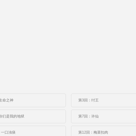
生命之神
第3回：纣王
你们是我的地狱
第7回：许仙
：一口浊痰
第12回：梅菜扣肉