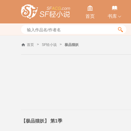


首页
书库


>
>
首页
SF轻小说
极品猫妖
【极品猫妖】 第1季