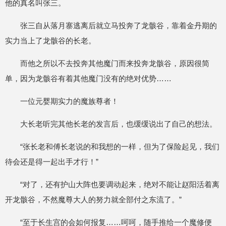
他的真名叫张三。
张三自从落月寨逃离后就立马投奔了龙骸谷，靠着金丹期的
实力当上了龙骸谷的长老。
而他之所以不去投奔其他魔门而来投奔龙骸谷，原因很简
单，因为龙骸谷有着其他魔门没有的绝对优势……
一位元婴期实力的魔族尊者！
大长老听完其他长老的发言后，也缓缓说出了自己的想法。
“张长老和傅长老说的和我想的一样，但为了保险起见，我们
待会还是得一起出手才行！”
“对了，还有护山大阵也要调动起来，绝对不能让赵阳活着离
开龙骸谷，不然魔尊大人的努力就全部付之东流了。”
“至于长生宫的会如何报复……呵呵，随手推给一个魔修便