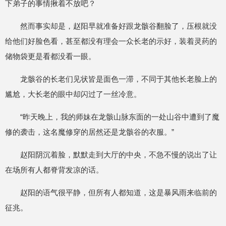
下弟子的事情揪着不放吧？
然而事实却是，赵阳早就准备好跟龙骸谷翻脸了，压根就没
给他们好脸色看，甚至都没有理会一众长老的示好，装着灵药的
储物袋更是看都没看一眼。
龙骸谷的长老们见状皆是面色一滞，不同于其他长老脸上的
尴尬，大长老的眼中却闪过了一丝冷意。
“昨天晚上，我的师妹在龙骸山脉东面的一处山谷中遭到了魔
修的袭击，这名魔修穿的居然还是龙骸谷的衣服。”
赵阳阴沉着脸，默默走到大厅的中央，不急不慢的说出了让
在场所有人都脊背发凉的话。
赵阳的语气很平静，但所有人都知道，这是暴风雨来临前的
征兆。