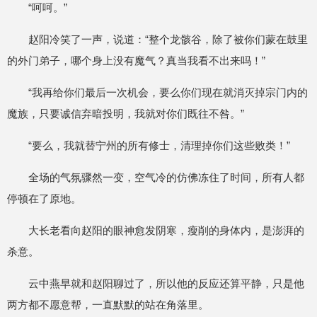
“呵呵。”
赵阳冷笑了一声，说道：“整个龙骸谷，除了被你们蒙在鼓里
的外门弟子，哪个身上没有魔气？真当我看不出来吗！”
“我再给你们最后一次机会，要么你们现在就消灭掉宗门内的
魔族，只要诚信弃暗投明，我就对你们既往不咎。”
“要么，我就替宁州的所有修士，清理掉你们这些败类！”
全场的气氛骤然一变，空气冷的仿佛冻住了时间，所有人都
停顿在了原地。
大长老看向赵阳的眼神愈发阴寒，瘦削的身体内，是澎湃的
杀意。
云中燕早就和赵阳聊过了，所以他的反应还算平静，只是他
两方都不愿意帮，一直默默的站在角落里。