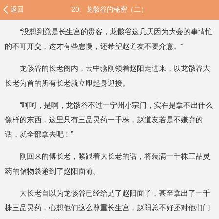
返回
20、龙骸谷的秘密（二）
“没想到竟是长生宫的贵客，龙骸谷这几天因为大会的事情忙
的不可开交，这才有些怠慢，还希望赵道友不要介意。”
龙骸谷的长老阁内，云中燕刚领着赵阳走进来，以龙骸谷大
长老为首的所有长老就立即起身迎接。
“呵呵，是啊，龙骸谷不过一宁州小宗门，实在是拿不出什么
像样的东西，这里只有三品灵药一千株，赵道友若是不嫌弃的
话，就全部拿去吧！”
刚回来的傅长老，紧跟着大长老的话，将装满一千株三品灵
药的储物袋递到了赵阳面前。
大长老自以为龙骸谷已经给足了赵阳面子，甚至拿出了一千
株三品灵药，心想他们这么尊重长生宫，赵阳总不好还对他们门