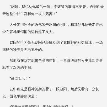
“赵阳，我也劝你最后一句，不该管的事情不要管，否则你会
牵连整个长生宫和你一块儿陪葬！”
大长老用冰冷的语气警告赵阳的同时，和其他几位长老也已
经在背地里悄悄的运转起了灵力。
赵阳的行为毫无疑问已经触及到了龙骸谷的利益底线，一场
残酷的冲突是无法避免的。
然而就在双方剑拔弩张的时刻，一直没说话的云中燕却突然
站在了双方的中间。
“诸位长老！”
云中燕先是眼神复杂的看了一眼赵阳，然后又看向一众长
老，面色平静的说道：
“既然此事因我而起，那就由我结束吧。”