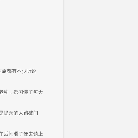
商旅都有不少听说
老幼，都习惯了每天
是提亲的人踏破门
午后闲暇了便去镇上