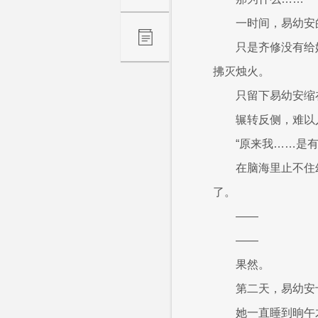
一时间，易幼安
只是齐修没有给
拂灭烛火。
只留下易幼安缩
辗转反侧，难以
“原来我……是有
在脑海里止不住
了。
——
——
果然。
第二天，易幼安
她一直睡到晌午