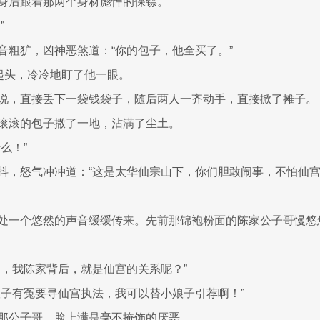
身后跟着那两个身材彪悍的保镖。
”
音粗犷，凶神恶煞道：“你的包子，他全买了。”
抬起头，冷冷地盯了他一眼。
说，直接丢下一袋钱袋子，随后两人一齐动手，直接掀了摊子。
滚滚的包子撒了一地，沾满了尘土。
么！”
抖，怒气冲冲道：“这是太华仙宗山下，你们胆敢闹事，不怕仙宫
处一个悠然的声音缓缓传来。先前那锦袍粉面的陈家公子哥慢悠
道，我陈家背后，就是仙宫的关系呢？”
娘子有冤要寻仙宫执法，我可以替小娘子引荐啊！”
那公子哥，脸上满是毫不掩饰的厌恶。