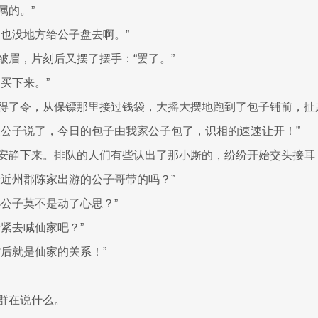
属的。”
的也没地方给公子盘去啊。”
皱眉，片刻后又摆了摆手：“罢了。”
买下来。”
得了令，从保镖那里接过钱袋，大摇大摆地跑到了包子铺前，扯
家公子说了，今日的包子由我家公子包了，识相的速速让开！”
安静下来。排队的人们有些认出了那小厮的，纷纷开始交头接耳
最近州郡陈家出游的公子哥带的吗？”
小公子莫不是动了心思？”
赶紧去喊仙家吧？”
背后就是仙家的关系！”
群在说什么。