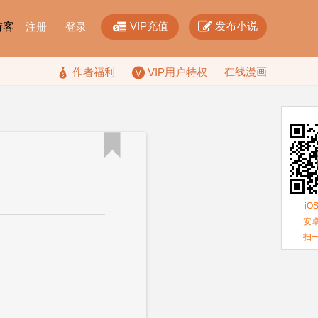


VIP充值
发布小说
F游客
注册
登录
在线漫画

作者福利
VIP用户特权

iO
安卓
扫