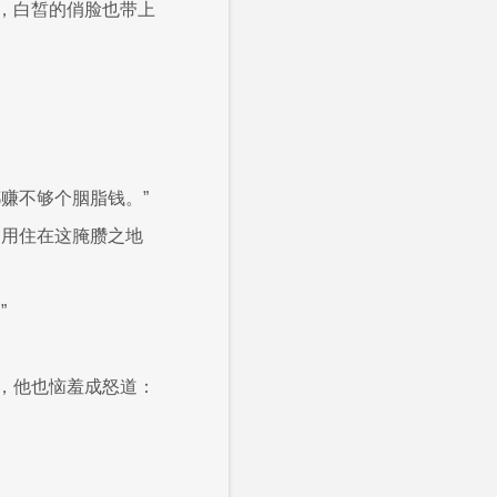
，白皙的俏脸也带上
赚不够个胭脂钱。”
不用住在这腌臜之地
”
，他也恼羞成怒道：