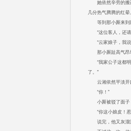
她依然辛劳的搬
几分热气腾腾的红晕
等到那小厮来到
“这位客人，还请
“云家娘子，我
那小厮趾高气昂
“我家公子这都
了。”
云湘依然平淡开
“你！”
小厮被驳了面子
“你这小娘皮！
说完，他又灰溜