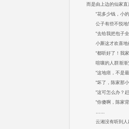
而是由上边的仙家直
“花多少钱，小
公子有些不悦地
“去给我把包子全
小厮这才欢喜地
“都听好了！我
喧嚷的人群渐渐
“这地痞，不是
“坏了，陈家那
“这可怎么办？
“你傻啊，陈家
……
云湘没有听到人