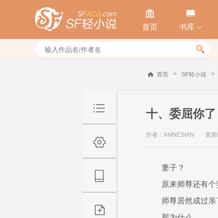


首页
书库


>
>
首页
SF轻小说
十、委屈你了
作者：AMNESIAN
更新时
妻子？
原来师尊还有个
师尊居然成过亲
那为什么……