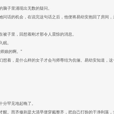
的脑子里涌现出无数的疑问。
她问话的机会，在说完这句话之后，他便将易幼安抱回了房间，
在被子里，回想着刚才那令人震惊的消息。
入眠。
师娘的啊。”
幻想着，是什么样的女子才会与师尊结为伉俪。易幼安知道，这
十分罕见地起晚了。
才醒。而齐修则是大清早便穿戴整齐，把自己打扮的干净利落，