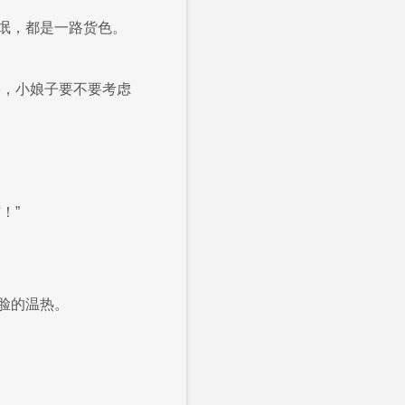
氓，都是一路货色。
鬟，小娘子要不要考虑
！”
脸的温热。