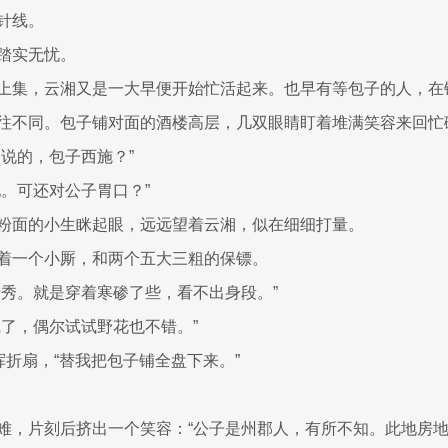
针线。
踏实无忧。
上集，云湘又是一大早便开始忙活起来。也早有等包子的人，在
往不同。包子铺对面的酒楼高层，几双眼睛盯着堆满笑容来回忙
们说的，包子西施？”
她。可还对公子胃口？”
粉面的小生眯起眼，远远望着云湘，似在细细打量。
着一个小厮，和两个五大三粗的保镖。
清秀。就是穿着寒碜了些，看不出身段。”
腻了，偶尔试试野花也不错。”
挥折扇，“替我把包子铺全盘下来。”
难，片刻后挤出一个笑容：“公子是州郡人，有所不知。此地房