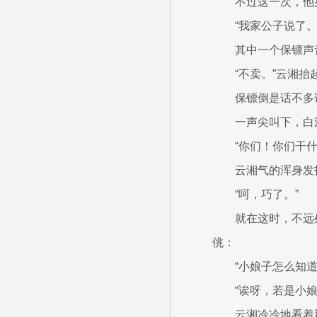
不过这一次，他
“我家公子说了。
其中一个保镖声
“不卖。”云湘
保镖倒是话不多
一声尖叫下，白
“你们！你们干什
云湘气的浑身发
“呵，巧了。”
就在这时，不远
佻：
“小娘子怎么知
“诶呀，若是小
云湘冷冷地看着