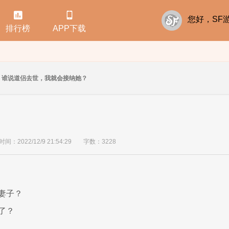


您好，S
排行榜
APP下载
谁说道侣去世，我就会接纳她？
间：2022/12/9 21:54:29
字数：3228
妻子？
了？