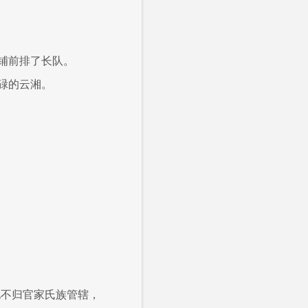
铺前排了长队。
碌的云湘。
地不归官家氏族管辖，