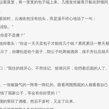
运着蒸笼，将一笼笼的包子端上来。几缕发丝被香汗黏在脖颈间
。
眼前时，云湘依然没有抬头，而是漫不经心地说了一句：
排队。”
说你是不是傻？”
地仰着头：“你这一天天卖包子才能得几个钱？累死累活一整天都
明示了，你哪怕是给个面子，陪公子吃两顿酒席，保不齐往后就
口：“我住的很开心。不劳挂记。烦请闪开，你挡着后面的人了。
，一张猴脸气的一阵青一阵红的。眼看周围围观的人都看着自己
惹恼了我家公子，等会有你好受的！”
溜的窜回了酒楼。然后不多时，又走了出来。