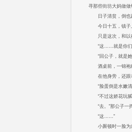
寻那些街坊大妈做做
日子清贫，倒也
今日十五，镇子
只是这次，和以
“这……就是你
“回公子，就是
酒桌前，一锦袍
在他身旁，还跟
“脸蛋倒是水嫩
“不过这娇花玩
“去。”那公子一
“这……”
小厮顿时一脸为