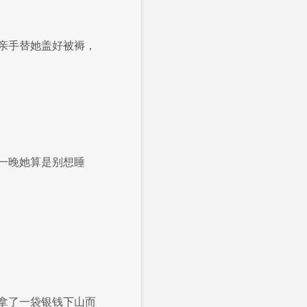
亲手替她盖好被褥，
一晚她算是别想睡
拿了一袋银钱下山而