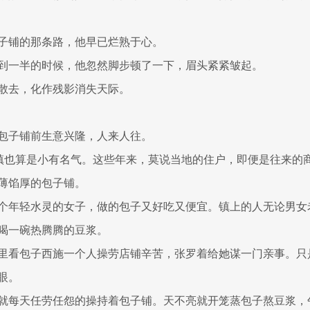
子铺的那条路，他早已烂熟于心。
到一半的时候，他忽然脚步顿了一下，眉头紧紧皱起。
散去，化作残影消失天际。
包子铺前生意兴隆，人来人往。
小镇也算是小有名气。这些年来，莫说当地的住户，即便是往来的
薄馅厚的包子铺。
个年轻水灵的女子，做的包子又好吃又便宜。镇上的人无论男女
喝一碗热腾腾的豆浆。
里看包子西施一个人操劳店铺辛苦，张罗着给她谋一门亲事。只
眼。
就每天任劳任怨的操持着包子铺。天不亮就开笼蒸包子熬豆浆，