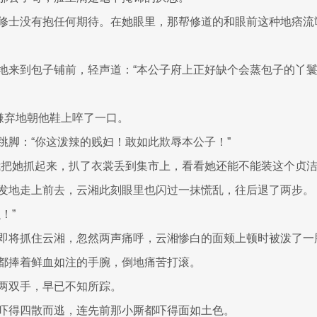
修士没有抱任何期待。在她眼里，那帮修道的和眼前这种地痞流
地来到包子铺前，轻声道：“本公子府上正好缺个会蒸包子的丫
是嫌弃地朝他鞋上啐了一口。
跳脚：“你这泼辣的贱妇！敢如此欺辱本公子！”
我把她抓起来，扒了衣裳丢到集市上，看看她还能不能装这个贞洁
发地走上前去，云湘此刻眼里也闪过一抹慌乱，往后退了两步。
！”
即将抓住云湘，忽然两声痛呼，云湘惨白的面颊上顿时被泼了一
都捧着鲜血如注的手腕，倒地痛苦打滚。
两双手，早已不知所踪。
吓得四散而逃，连先前那小厮都吓得面如土色。