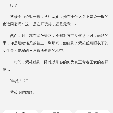
哎？
紫莜不由娇躯一颤，学姐…她，她在干什么？不是说一般的
夜读同宿吗？这…是在开玩笑，还是无意…?
然而此时，就在紫莜疑惑，不知对方究竟何意之时，雨涵的
手，却是继续轻柔的往上，刹那间，触碰到了紫莜丝薄睡衣下的
女生最为隐秘的三角裤所覆盖的地带。
一时间，紫莜感到一阵难以形容的何为真正青春玉女的诠释
感…
“学姐！？”
紫莜明眸圆睁。