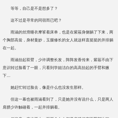
等等，自己是不是想多了？
这不过是寻常的同宿而已吧？
雨涵的丝滑睡衣摩挲着床单，也是在紫莜身侧躺了下来，两
个胸部高耸，身材曼妙，玉腿修长的女人就这样直挺挺的并排躺
在一起。
雨涵抬起双臂，少许调整长发，阵阵发香传来，紫莜不由下
意识转过脸看了一眼，只看到学姐洁白的高高抬起的手臂和腋
下…
她赶忙转过脸去，像是什么也没发生那样。
但这一幕也被雨涵看到了，只是她并没有说什么，只是两人
肩膀少许触碰着，一起并排躺着。