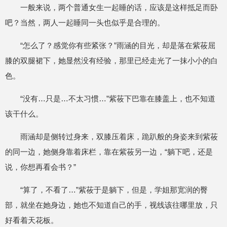
一般来说，两个普通女生一起睡的话，应该是这样抵足而卧
吧？当然，两人一起睡同一头也似乎是合理的。
“怎么了？感觉你有些紧张？”雨涵的目光，却是落在紫莜屈
膝的双腿裙下，她显然没有经验，那里已经走光了一抹小小的白
色。
“没有…只是…不太习惯…”紫莜下巴靠在膝盖上，也不知道
该干什么。
雨涵却是侧转过身来，双膝压着床，跪趴般的身姿来到紫莜
的同一边，她侧身靠着床栏，靠在紫莜另一边，“躺下吧，还是
说，你想再看会书？”
“算了，不看了…”紫莜于是躺下，但是，学姐那宽润的臀
部，就坐在她身边，她也不知道自己的手，视线该往哪里放，只
好看着天花板。