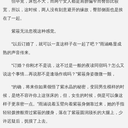
但毕竟，床也不大，而两个女人都是肩膀偏窄而臀部比较
宽，所以，这时候，两人没有刻意避开的缘故，臀部侧面也是挨
在了一起。
紫莜无法忽视这种感觉。
“以后订婚了，就可以一直这样子在一起了吧？”雨涵略显成
熟的声音传来。
“订婚？你刚才不是说，这不过是一般的夜读同宿吗？怎么又
说这个事情…再说那不是逢场作戏吗？”紫莜身姿微微一颤，
“的确，将来你如果领悟了紫水晶的秘密，变回男生模样的时
候，是绝不容许你上这张床的，但，女生的时候，倒是可以像这
样子更亲密一点。”雨涵说着玉臂向着紫莜身侧靠过来，她的手指
轻轻拨撩般滑过紫莜的腰身，落在了紫莜圆润颀长的大腿上，少
许迟疑后，抚摸了上去。