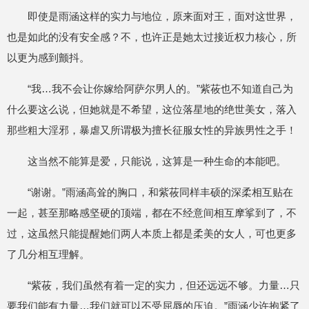
即使是雨涵这样的实力与地位，原来面对王，面对这世界，
也是如此的没有安全感？不，也许正是她太过接近权力核心，所
以更为感到颤抖。
“我…我不会让你嫁给阿萨尔男人的。”紫莜也不知道自己为
什么要这么说，但她就是不希望，这位落星地的绝世美女，落入
那些粗大淫邪，暴虐又所谓极为擅长征服女性的异族男性之手！
这当然不能算是爱，只能说，这算是一种生命的本能吧。
“谢谢。”雨涵高耸的胸口，和紫莜同样丰硕的深柔相互贴在
一起，甚至那略感坚硬的顶端，都在不经意间相互摩挲到了，不
过，这虽然只能提醒她们两人本质上都是柔美的女人，可也更多
了几分相互理解。
“紫莜，我们虽然有着一定的实力，但还远远不够。力量…只
要我们能有力量…我们就可以不受屈辱的压迫。”雨涵少许抱紧了