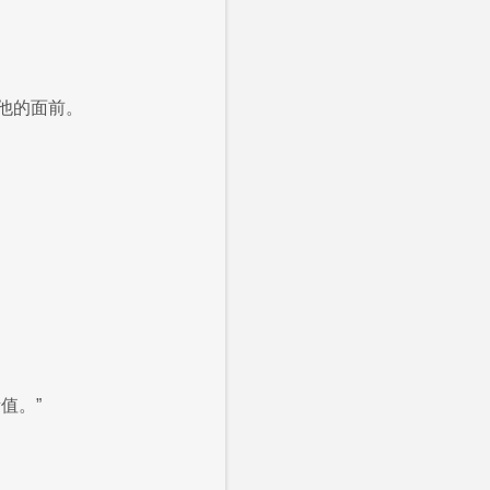
他的面前。
值。”