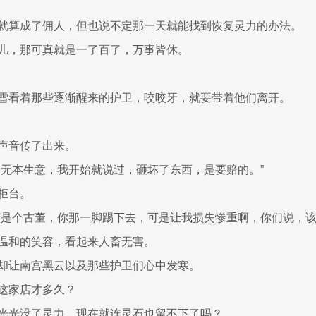
就算成了佣人，但也说不定那一天就能找到恢复灵力的办法。
儿，那可真就是一了百了，万事皆休。
雪看着那些逐渐醒来的护卫，咬咬牙，就要带着他们离开。
声音传了出来。
是无本生意，我开始就说过，砸坏了东西，是要赔的。”
柜台。
可是个古董，你那一脚踢下去，可是让我损失惨重啊，你们说，该
温和的笑容，看起来人畜无害。
却让南宫黑云以及那些护卫们心中发寒。
这家店才多久？
光光没了灵力，现在就连灵石也留不下了吗？