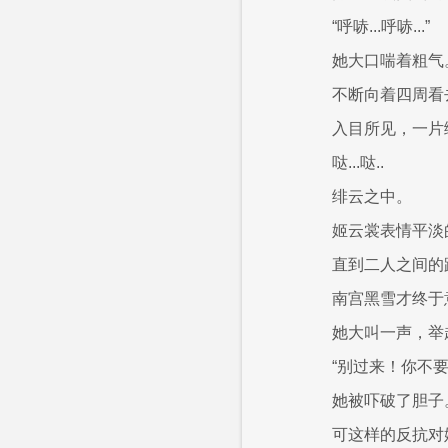
“呼哧...呼哧...”
她大口喘着粗气
不断向着四周看
入目所见，一片
哒...哒..
绯云之中。
姬云裳表情平淡
直到二人之间的
南宫黑雪才终于
她大叫一声，举
“别过来！你不
她被吓破了胆子
可这样的反抗对