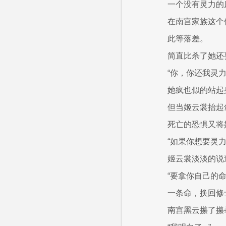
一个没有灵力的
在南宫家族这个
此等落差。
简直比杀了她还
“你，你还我灵
她疯也似的站起
但当姬云裳抬起
死亡的恐惧又将
“如果你想要灵
姬云裳淡淡的说
“要拿你自己的命
一条命，换回修
南宫黑云攥了攥