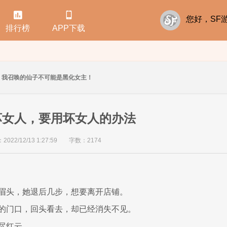


您好，S
排行榜
APP下载
我召唤的仙子不可能是黑化女主！
坏女人，要用坏女人的办法
22/12/13 1:27:59
字数：2174
眉头，她退后几步，想要离开店铺。
的门口，回头看去，却已经消失不见。
尽红云。