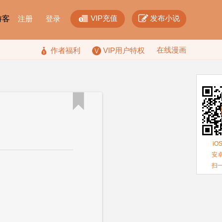


VIP充值
发布小说
F游客
注册
登录
在线漫画

作者福利
VIP用户特权

iO
安卓
扫