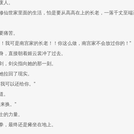
废人。
修仙世家里面的生活，怕是要从高高在上的长老，一落千丈至端
要痛苦。
力！我可是南宫家的长老！！你这么做，南宫家不会放过你的！”
身，直接朝着姬云裳冲了过去。
剑，剑尖指向她的那一刻。
她拉回了现实。
力我可以还给你。”
道。
来换。”
士的力量。
拳，最终还是瘫坐在地上。