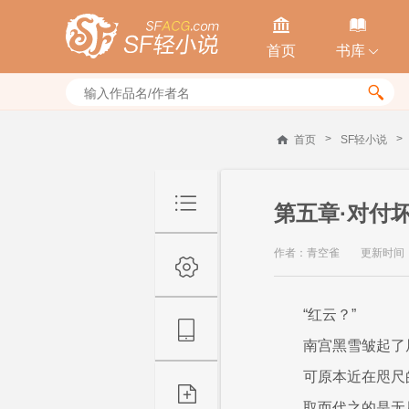


首页
书库


>
>
首页
SF轻小说
第五章·对付
作者：青空雀
更新时间：20
“红云？”
南宫黑雪皱起了
可原本近在咫尺
取而代之的是无