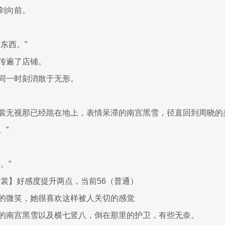
剑向前。
东西。”
传遍了店铺。
同一时刻消散于无形。
裳无视那已经跪在地上，表情呆滞的南宫黑雪，径直回到周晓的
。”
。”
云裳】好感度提升两点，当前56（普通）
的微笑，她很喜欢这样被人关切的感觉
的南宫黑雪以及横七竖八，倒在那里的护卫，有些无奈。