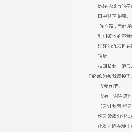
她轻描淡写的举
口中轻声呢喃。
“你不该，动他的
利刃破体的声音
绯红的流云也在
噗呲..
抽回长剑，姬云
们的修为被我废掉了
“没受伤吧。”
“没有，谢谢店长
【云绯剑帝·姬
姬云裳露出淡淡
他看向跪在地上