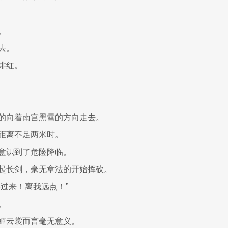
。
去。
绯红。
的向着南宫黑雪的方向走去。
距离不足两米时。
意识到了危险降临。
起长剑，毫无章法的开始挥砍。
要过来！离我远点！”
。
姬云裳而言毫无意义。