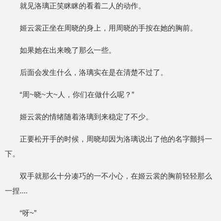
就见洛璃正笑眯眯的看着二人的动作。
姬云裳正坐在周晓的身上，用周晓的手按在她的胸前。
如果她在出来晚了那么一些。
后面会发生什么，洛璃实在是在清楚不过了。
“周~晓~大~人，你们在做什么呢？”
姬云裳的情绪随着洛璃到来稳定了不少。
正要松开手的时候，周晓却因为洛璃说出了他的名字颤抖一
下。
双手就那么十分凑巧的一不小心，在姬云裳的胸前轻轻那么
一捏....
“呀~”