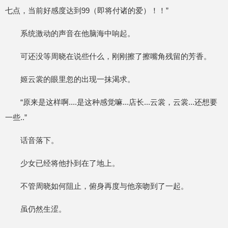
七点，当前好感度达到99（即将付诸的爱）！！”
系统激动的声音在他脑海中响起。
可还没等周晓在说些什么，刚刚擦了擦嘴角残留的芳香。
姬云裳的眼里忽的出现一抹渴求。
“原来是这样啊....是这种感觉嘛...店长...云裳，云裳...还想要
一些..”
话音落下。
少女已经将他扑到在了地上。
不管周晓如何阻止，俯身再度与他亲吻到了一起。
虽仍然生涩。