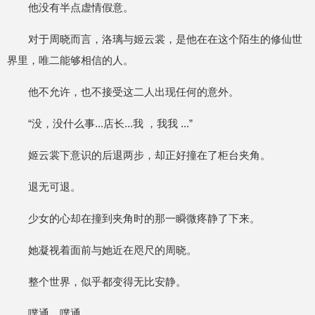
他没有半点虚情假意。
对于周晓而言，洛璃与姬云裳，是他在在这个陌生的修仙世
界里，唯二能够相信的人。
他不允许，也不接受这二人出现任何的意外。
“没，没什么事...店长...我 ，我我 ...”
姬云裳下意识的后退两步，却正好撞在了柜台夹角。
退无可退。
少女的心却在撞到夹角时的那一瞬微疼静了下来。
她凝视着面前与她近在咫尺的周晓。
整个世界，似乎都变得无比安静。
噗通，噗通...