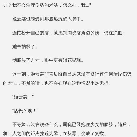
办？我不会治疗伤势的术法，怎么办，我...”
姬云裳也感受到那股热流淌入嘴中。
连忙松开自己的唇，就见到周晓唇角边的伤口仍在流血。
她害怕极了。
彻底失了方寸，眼中更有泪花显现。
这一刻，姬云裳非常后悔自己从来没有修行过任何治疗伤势
的术法，不然的话，也不会在现在这种情况手足无措。
“姬云裳。”
“店长？唉！”
不等姬云裳在说些什么，周晓已经抱住少女的腰肢，随后，
将二人之间的距离拉近为零，在从零，变成了复数。