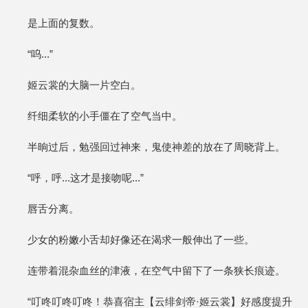
是上面的复数。
“呜...”
姬云裳的大脑一片空白。
纤细柔软的小手僵在了空气当中。
半晌过后，勉强回过神来，鬼使神差的放在了周晓背上。
“呼，呼...这才是接吻呢...”
唇舌分离。
少女的粉嫩小舌却好像还在渴求一般伸出了一些。
连带着混杂血丝的津液，在空气中留下了一条狭长痕迹。
“叮咚叮咚叮咚！恭喜宿主【云绯剑帝·姬云裳】好感度提升