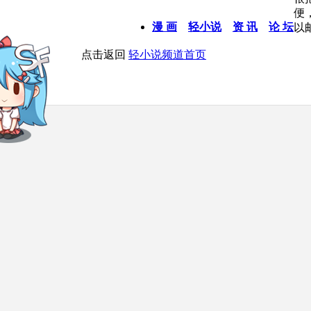
便
漫 画
轻小说
资 讯
论 坛
以
点击返回
轻小说频道首页