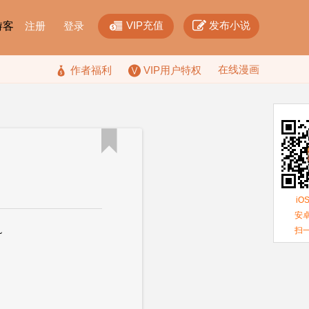


VIP充值
发布小说
F游客
注册
登录
在线漫画

作者福利
VIP用户特权

iO
安卓
扫
~