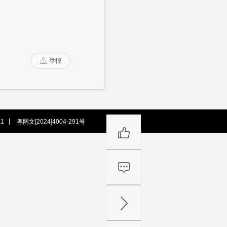
举报

1
粤网文[2024]4004-291号