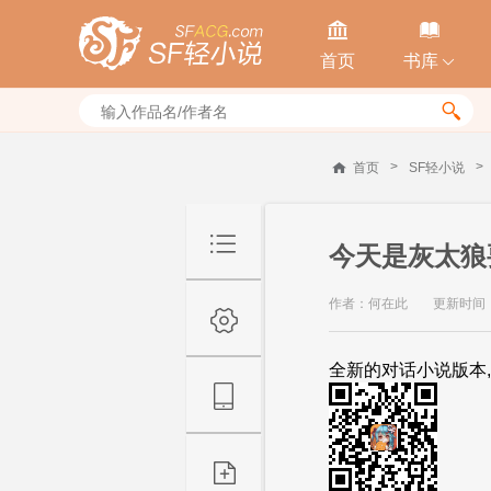


首页
书库


>
>
首页
SF轻小说
今天是灰太狼
作者：何在此
更新时间：20
全新的对话小说版本,