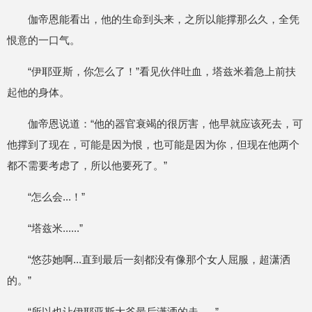
伽帝恩能看出，他的生命到头来，之所以能撑那么久，全凭
恨意的一口气。
“伊耶亚斯，你怎么了！”看见伙伴吐血，塔兹米着急上前扶
起他的身体。
伽帝恩说道：“他的器官衰竭的很厉害，他早就应该死去，可
他撑到了现在，可能是因为恨，也可能是因为你，但现在他两个
都不需要考虑了，所以他要死了。”
“怎么会...！”
“塔兹米......”
“悠莎她啊...直到最后一刻都没有像那个女人屈服，超潇洒
的。”
“所以也让伊耶亚斯大爷最后潇洒的走......”