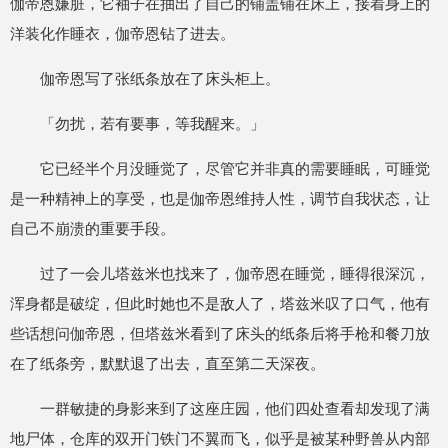
伽帝恩嫌脏，它袖子在抽出了自己的铺盖铺在床上，接着身上的
洋装化作睡衣，伽帝恩钻了进去。
伽帝恩写了张纸条放在了床头柜上。
「勿扰，若有要事，等我醒来。」
它已经半个月没睡觉了，尽管它并非真的需要睡眠，可睡觉
是一种精神上的享受，也是伽帝恩维持人性，调节自我状态，让
自己不崩溃的重要手段。
过了一会儿塔兹米也找来了，伽帝恩在睡觉，睡得很深沉，
浑身都是破绽，但此时她也不是敌人了，塔兹米叹了口气，他有
些话想问伽帝恩，但塔兹米看到了床头的纸条后将手枪和餐刀放
在了纸条旁，默默退了出去，直至第二天深夜。
一群敏捷的身影来到了这座庄园，他们四处查看却发现了满
地尸体，仓库的双开门铁门不翼而飞，似乎是被某种野兽从内部