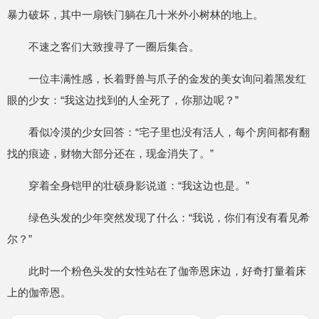
暴力破坏，其中一扇铁门躺在几十米外小树林的地上。
不速之客们大致搜寻了一圈后集合。
一位丰满性感，长着野兽与爪子的金发的美女询问着黑发红
眼的少女：“我这边找到的人全死了，你那边呢？”
看似冷漠的少女回答：“宅子里也没有活人，每个房间都有翻
找的痕迹，财物大部分还在，现金消失了。”
穿着全身铠甲的壮硕身影说道：“我这边也是。”
绿色头发的少年突然发现了什么：“我说，你们有没有看见希
尔？”
此时一个粉色头发的女性站在了伽帝恩床边，好奇打量着床
上的伽帝恩。