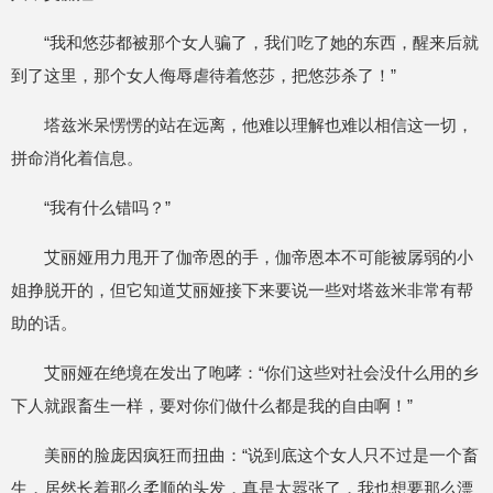
“我和悠莎都被那个女人骗了，我们吃了她的东西，醒来后就
到了这里，那个女人侮辱虐待着悠莎，把悠莎杀了！”
塔兹米呆愣愣的站在远离，他难以理解也难以相信这一切，
拼命消化着信息。
“我有什么错吗？”
艾丽娅用力甩开了伽帝恩的手，伽帝恩本不可能被孱弱的小
姐挣脱开的，但它知道艾丽娅接下来要说一些对塔兹米非常有帮
助的话。
艾丽娅在绝境在发出了咆哮：“你们这些对社会没什么用的乡
下人就跟畜生一样，要对你们做什么都是我的自由啊！”
美丽的脸庞因疯狂而扭曲：“说到底这个女人只不过是一个畜
生，居然长着那么柔顺的头发，真是太嚣张了，我也想要那么漂