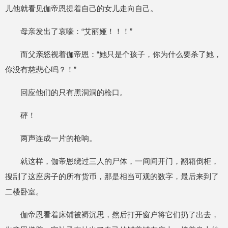
儿他就看见伽帝恩提着自己的女儿走向自己。
母亲发出了哀嚎：“艾丽娅！！！”
而父亲怒视着伽帝恩：“她只是个孩子，你为什么要杀了她，
你没有慈悲心吗？！”
回应他们的只有黑洞洞的枪口。
砰！
两声连成一片的枪响。
就这样，伽帝恩绕过三人的尸体，一间间开门，翻箱倒柜，
搜刮了这座房子的所有货币，那是相当可观的数字，最后来到了
二楼卧室。
伽帝恩看着床铺被褥沉思，然后打开窗户将它们扔了出去，