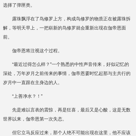
选择了弹匣类。
露珠飘浮在了鸟修罗上方，构成鸟修罗的物质正在被露珠拆
解，等明天早上，一把崭新的鸟修罗就会重新出现在伽帝恩面
前。
伽帝恩将注视这个过程。
“最近过得怎么样？”一个熟悉的中性声音传来，好似记忆的
深处，万年岁月之前传来的事情，伽帝恩霎时忆起那与主共行的
岁月中一直跟在主身边的人。
“上善净水？！”
先是难以言表的震惊，再是狂喜，最后又是心酸，这是无数
世界以来，伽帝恩第一次失态。
但它立马反应过来，那个人绝不可能出现在这里，他不应该