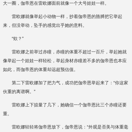
大一圈，伽帝恩在雷欧娜面前就像一个大号娃娃一样。
雷欧娜就像举起小动物一样，抄着伽帝恩的胳膊把它举起
来，但没举动，坠手的感觉出乎她的意料。
“欸？”
雷欧娜之前举过赤瞳，赤瞳的体重不超过一百斤，举起她就
像举起一个娃娃一样轻松，举起身材赤瞳差不多的伽帝恩也本应
如此，而伽帝恩的体重却远超预估值。
第二下雷欧娜加了把力气，成功把伽帝恩举起来了：“你这家
伙重的离谱啊。”
雷欧娜上下掂量了几下，她确信一个伽帝恩比三个赤瞳还要
重。
雷欧娜轻轻将伽帝恩放下，伽帝恩说：“外观是否美与体重毫