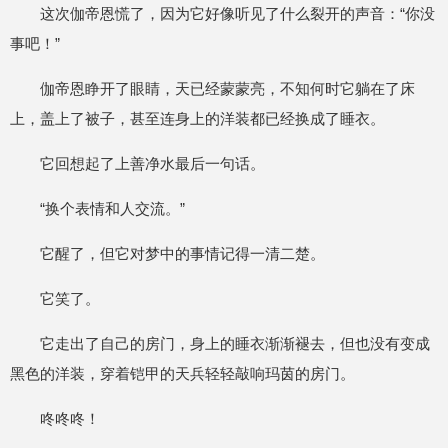
这次伽帝恩慌了，因为它好像听见了什么裂开的声音：“你没
事吧！”
伽帝恩睁开了眼睛，天已经蒙蒙亮，不知何时它躺在了床
上，盖上了被子，甚至连身上的洋装都已经换成了睡衣。
它回想起了上善净水最后一句话。
“换个表情和人交流。”
它醒了，但它对梦中的事情记得一清二楚。
它笑了。
它走出了自己的房门，身上的睡衣渐渐褪去，但也没有变成
黑色的洋装，穿着铠甲的天兵轻轻敲响玛茵的房门。
咚咚咚！