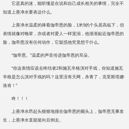
它是真的迷，能听懂是在说和自己成长相关的事情，完全不
知道上善净水要表达什么。
上善净水温柔的捧着伽帝恩的脸，1米9的个头居高临下，但
表情就像对晚辈，亦或者对爱人一样宠溺，他渐渐贴近伽帝恩的
脸，伽帝恩没有任何动作，它疑惑他究竟想干什么。
“伽帝恩。”温柔的声音传进伽帝恩的耳朵。
“你这表情应该去终结者2和施瓦辛格演对手戏，你知道施瓦
辛格是怎么演对手戏的吗？这里没有天网，杀青了，克里斯塔娜·
洛肯！”
咚！！！
上善净水昂起头狠狠地撞在伽帝恩的额头上，伽帝恩无事发
生，上善净水直挺挺向后倒去。