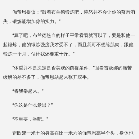
伽帝恩提议：“跟着布兰德锻炼吧，愤怒并不会让你的赘肉消
失，锻炼能增加你的实力。”
“算了吧，布兰德热血的样子平常看看就可以了，要是和他一
起锻炼，他的锻炼强度我才受不了，而且我可不想练肌肉，跟他
锻炼一个月，估计我还要重十斤。”
“体重并不是决定是否美观的前提条件。”眼看雷欧娜的痛苦
缓解的差不多了，伽帝恩站起来张开双手。
“将我举起来。”
“你这是什么意思？”
“不重要，举吧。”
雷欧娜一米七的身高在比一米六的伽帝恩高半个头，身体也