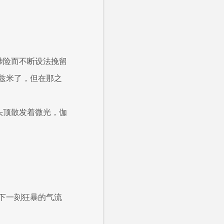
涉险而不断设法挽留
兹米了，但在那之
头顶散发着微光，伽
下一刻狂暴的气流