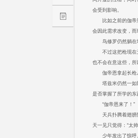
会受到影响。
比如之前的伽帝
会因此需求改变，而
鸟修罗仍然躺在
不过这把枪现在
也不会在意这些，所
伽帝恩拿起长枪
塔兹米仍然一如
是否掌握了所学的东
“伽帝恩来了！”
天兵扑腾着翅膀
天一见只觉得：“太帅
少年发出了惊呼