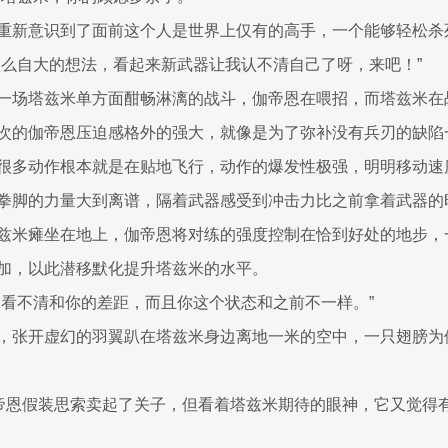
重新意识到了面前这个人是世界上仅有的高手，一个能够轻松杀
那么自大的想法，看起来新武器让我认不清自己了呀，来吧！”
一场塔兹米单方面酣畅淋漓的战斗，伽帝恩在喂招，而塔兹米在
次的伽帝恩压迫感格外的强大，就像是为了弥补没有兵刃的缺陷
很多动作根本就是在贴地飞行，动作的爆发性极强，明明移动速
拳脚的力量大到离谱，隔着武器感受到冲击力比之前拿着武器的
兹米瘫坐在地上，伽帝恩将对练的强度控制在恰到好处的地步，
加，以此潜移默化提升塔兹米的水平。
是看不清和你的差距，而且你这个状态和之前不一样。”
，张开虚幻的羽翼趴在塔兹米身边离地一米的空中，一只翅膀为
伽帝恩假装思索卖起了关子，但看着塔兹米期待的眼神，它又觉得