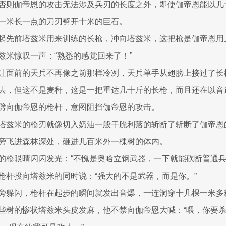
否则伽帝恩的攻击无法涉及兵刃的长度之外，即使伽帝恩能以几
一米长一点的刀刃劈开十米的巨石。
起先前塔兹米用来训练的长枪，冲向塔兹米，这把枪是伽帝恩用
兹米惊叹一声：“熟悉的感觉回来了！”
让面前的天兵不再像之前那样冷冽，天兵单手从翅膀上接过了长
去，但这不是麦秆，这是一把重达几十斤的长枪，而且还在以音
劈向伽帝恩的枪杆，意图阻挡伽帝恩的攻击。
塔兹米的枪刃就像切入奶油一般干脆利落的斩断了斩断了伽帝恩
旁飞进森林深处，砸进几百米外一棵树的体内。
的枪眼睛闪闪发光：“不愧是奥哈立钢武器，一下就能砍断普通兵
枪杆投向塔兹米的同时说：“强大的不是武器，而是你。”
旁躲闪，枪杆在起步的瞬间就发出音爆，一连洞穿十几棵一米多
些树的惨状塔兹米头皮发麻，他不禁向伽帝恩大喊：“喂，你要杀