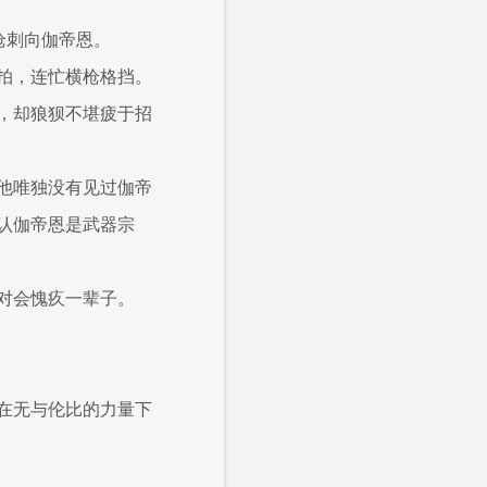
枪刺向伽帝恩。
拍，连忙横枪格挡。
，却狼狈不堪疲于招
他唯独没有见过伽帝
认伽帝恩是武器宗
对会愧疚一辈子。
在无与伦比的力量下