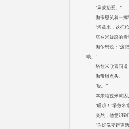
“承蒙抬爱。”
伽帝恩笑着一挥
“塔兹米，这把枪
塔兹米疑惑的看
伽帝恩说：“这
哦。”
塔兹米欣喜问道
伽帝恩点头。
“嗯。”
本来塔兹米就因
“喔哦！”塔兹
突然，他意识到
“你好像变得更活