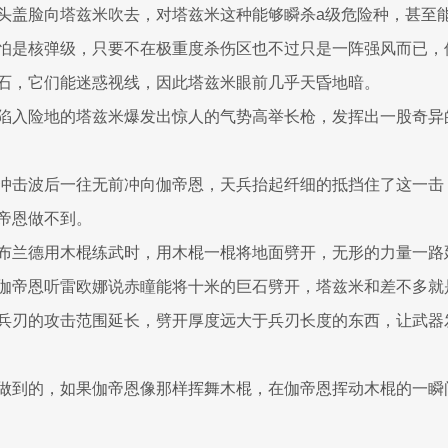
头盖脸向塔兹米吹去，对塔兹米这种能够瞬杀a级危险种，甚至
怕是核弹级，只要不在极重度杀伤区也不过只是一阵强风而已，
石，它们能迷惑视线，因此塔兹米眼前几乎天昏地暗。
陷入险地的塔兹米爆发出惊人的气势高举长枪，发挥出一股奇异
冲击波后一往无前冲向伽帝恩，天兵抬起纤细的抵挡住了这一击
帝恩做不到。
布兰德用木棍练武时，用木棍一棍将地面劈开，无形的力量一路
伽帝恩听雷欧娜说赤瞳能将十米的巨石劈开，塔兹米和差不多就
兵刃的攻击范围延长，劈开厚度远大于兵刃长度的东西，让武器
做到的，如果伽帝恩像那样挥舞木棍，在伽帝恩挥动木棍的一瞬