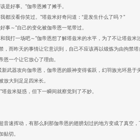
应该是好事。”伽帝恩摊了摊手。
，我都没看你笑过。”塔兹米好奇问道：“是发生什么了吗？”
些好事～”自己的变化被伽帝恩一笔带过。
，和我打一场吧～”伽帝恩想了解塔兹米的水平，为了不让塔兹米
禁，而昨天的事情让它意识到，自己不应该再以锻炼为由拘禁塔
帝恩一个让它放心了理由。
握紧新武器攻向伽帝恩，伽帝恩的眼神变得雀跃，幻羽族光环悬于
被放大到足足四米长。
？”塔兹米疑惑，但下一瞬间就察觉到了不妙。
超音速挥动，有那么刹那伽帝恩的翅膀划过的地方变成了真空，
加贴切。