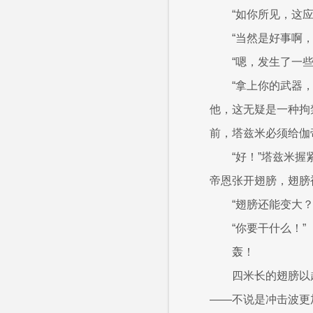
“如你所见，这
“当然是好事啊
“嗯，发生了一
“拿上你的武器
他，这无疑是一种拘
前，塔兹米必须给伽
“好！”塔兹米
帝恩张开翅膀，翅膀
“翅膀还能变大
“你要干什么！”
轰！
四米长的翅膀以
——不说是冲击波更