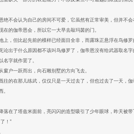
恩绝不会认为自己的房间不可爱，它虽然有正常审美，但并不会
现在的伽帝恩会，所以它一大早去敲玛茵的门。
地上，但比起先前的模样已经面目全非，而露珠正悬浮在鸟修罗
无论出于什么原因都不该叫鸟修罗了，伽帝恩没有给武器取名字
以名字就作罢了。
从窗户一跃而出，向石雕别墅的方向飞去。
既往的在那儿练武，仅仅只是一天过去了，但也过去了一天，伽
西。
降落在了塔兹米面前，亮闪闪的造型吸引了少年眼球，昨天被带
了！”
。