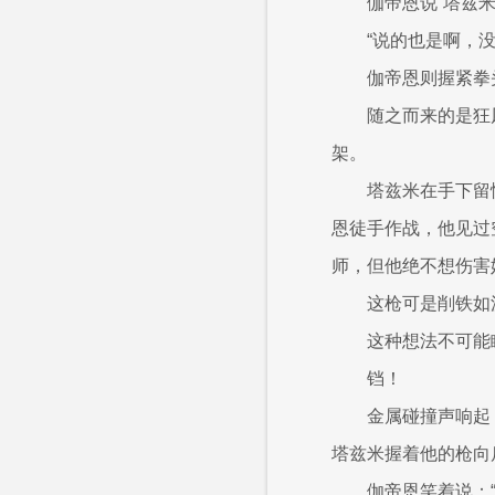
伽帝恩说“塔兹
“说的也是啊，
伽帝恩则握紧拳
随之而来的是狂
架。
塔兹米在手下留
恩徒手作战，他见过
师，但他绝不想伤害
这枪可是削铁如
这种想法不可能
铛！
金属碰撞声响起
塔兹米握着他的枪向
伽帝恩笑着说：