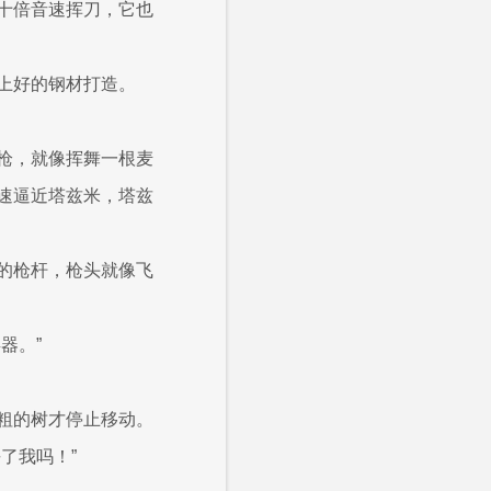
十倍音速挥刀，它也
上好的钢材打造。
枪，就像挥舞一根麦
速逼近塔兹米，塔兹
的枪杆，枪头就像飞
器。”
粗的树才停止移动。
了我吗！”