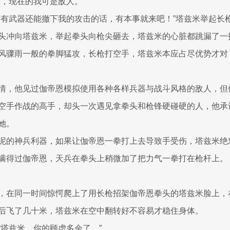
米，现在的我可是敌人。”
没有武器还能撤下我的攻击的话，有本事就来吧！”塔兹米举起长
头冲向塔兹米，举起拳头向枪尖砸去，塔兹米的心脏都跳漏了一
风骤雨一般的拳脚猛攻，长枪打空手，塔兹米本应占尽优势才对
情，他见过伽帝恩模拟使用各种各样兵器与战斗风格的敌人，但
空手作战的高手，却头一次遇见拿拳头和枪锋硬碰硬的人，他承
她。
泥的神兵利器，如果让伽帝恩一拳打上去导致手受伤，塔兹米绝
瞒得过伽帝恩，天兵在拳头上稍微加了把力气一拳打在枪杆上。
，在同一时间惊愕爬上了用长枪招架伽帝恩拳头的塔兹米脸上，
后飞了几十米，塔兹米在空中翻转好不容易才稳住身体。
“塔兹米，你的顾虑多余了。”