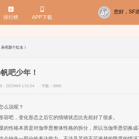


您好，S
排行榜
APP下载
杀死那个红名！
扬帆吧少年！
2023/6/4 1:51:04
字数：3960
怎么说呢？
形容吧，变化形态之后它的情绪状态比先前好了很多。
显的性格本质是对伽帝恩整体性格的拆分，所以当伽帝恩切换成
也会缺失一部分的表达能力，不涉及某些不可逾越的限度的情况