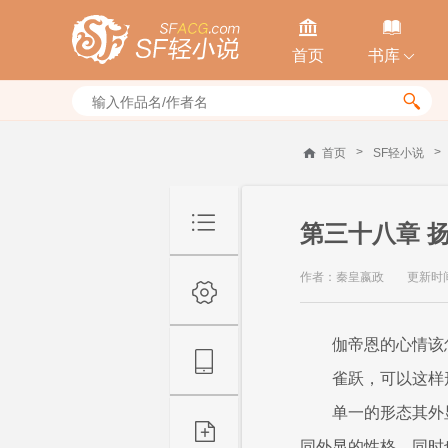


首页
书库


>
>
首页
SF轻小说
第三十八章 
作者：秦皇嬴政
更新时间：
伽帝恩的心情该
雀跃，可以这样
单一的形态其外
同外显的性格，同时