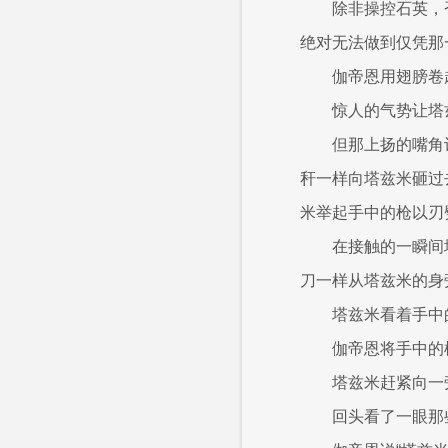
除非操控石英，
绝对无法做到仅凭那
伽帝恩用翅膀卷
惊人的气势让塔
但那上扬的嘴角
秆一样向塔兹米砸过
米举起手中的枪以刃
在接触的一瞬间
刀一样从塔兹米的身
塔兹米看着手中
伽帝恩将手中的
塔兹米赶紧向一
回头看了一眼那