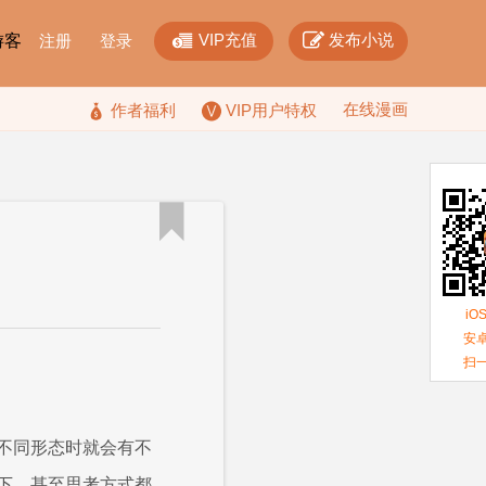


VIP充值
发布小说
F游客
注册
登录
在线漫画

作者福利
VIP用户特权

iO
安卓
扫
不同形态时就会有不
下，甚至思考方式都