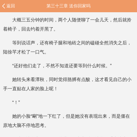
返回
第三十三章 送你回家吗
大概三五分钟的时间，两个人随便聊了一会儿天，然后就拎
着椅子，回去约着开黑了。
等到说话声，还有椅子腿和地砖之间的磕碰全然消失之后，
陆徐芊才松了一口气。
“还好他们走了，不然不知道还要等到什么时候。”
她转头来看潭秋，同时觉得胳膊有点酸，这才看见自己的小
手一直贴在人家的脸上呢！
“！”
她的小脸“唰”地一下红了，但是她没有表现出来，而是僵在
原地大脑不停地思考。