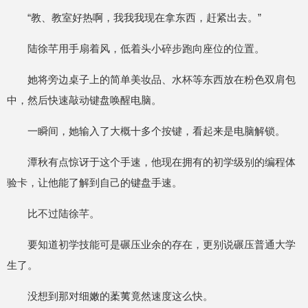
“教、教室好热啊，我我我现在拿东西，赶紧出去。”
陆徐芊用手扇着风，低着头小碎步跑向座位的位置。
她将旁边桌子上的简单美妆品、水杯等东西放在粉色双肩包
中，然后快速敲动键盘唤醒电脑。
一瞬间，她输入了大概十多个按键，看起来是电脑解锁。
潭秋有点惊讶于这个手速，他现在拥有的初学级别的编程体
验卡，让他能了解到自己的键盘手速。
比不过陆徐芊。
要知道初学技能可是碾压业余的存在，更别说碾压普通大学
生了。
没想到那对细嫩的葇荑竟然速度这么快。