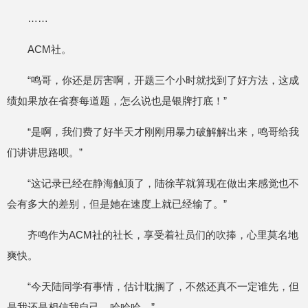
……
ACM社。
“鸣哥，你还是厉害啊，开题三个小时就找到了好方法，这成
绩如果放在省赛每道题，怎么说也是银牌打底！”
“是啊，我们费了好半天才刚刚用暴力破解解出来，鸣哥给我
们讲讲思路呗。”
“这记录已经在静海触顶了，陆徐芊就算现在做出来感觉也不
会有多大的差别，但是她在速度上就已经输了。”
齐鸣作为ACM社的社长，享受着社员们的吹捧，心里莫名地
爽快。
“今天陆同学有事情，估计耽搁了，不然还真不一定谁先，但
是我还是相信我自己，哈哈哈。”