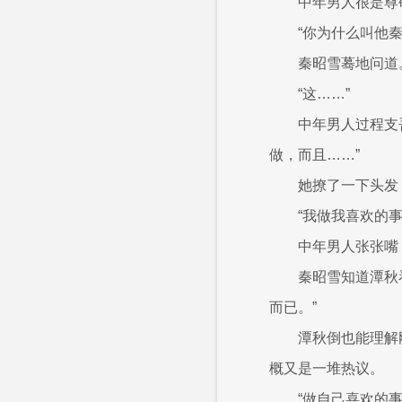
中年男人很是尊
“你为什么叫他
秦昭雪蓦地问道
“这……”
中年男人过程支
做，而且……”
她撩了一下头发
“我做我喜欢的
中年男人张张嘴
秦昭雪知道潭秋
而已。”
潭秋倒也能理解
概又是一堆热议。
“做自己喜欢的事