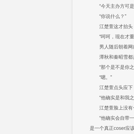
“今天主办方可是
“你说什么？”
江楚萱这才抬头
“呵呵，现在才
男人随后朝着网
潭秋和秦昭雪都
“那个是不是你之
“嗯。”
江楚萱点头应下
“他确实是和我
江楚萱脸上没有
“他确实会自带
是一个真正coser应