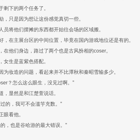
于剩下的两个任务了。
励，只是因为想让这份感觉真切一些。
人员将他们摆摊的东西都开始往会场的区域搬。
好，在主展台区的中间位置，毕竟在国内游戏地位还是有的。
，在他们身边，路过了两个也是古风扮相的coser。
，女生是蓝紫色搭配。
因为妆造的问题，看起来并不比潭秋和秦昭雪输多少。
oser？怎么这么眼生，没见过啊。”
道，显然是和江楚萱说话。
选过的，我可不会滥竽充数。”
正眼看他。
你的，也是谷哈游的最大错误。”