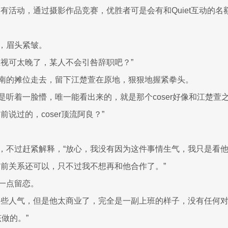
有活动，通过摄影作品竞赛，优胜者可是会有和Quiet互动的名
，眉头紧皱。
重视可太晚了，某人不会引咎辞职吧？”
南的摊位走去，留下江楚萱在原地，狠狠地握紧拳头。
是听着一脸懵，唯一能看出来的，就是那个coser好像和江楚萱
前说过的，coser顶流阿良？”
，不过赶紧解释，“放心，我没有因为这件事情生气，我只是看他
之前关系还可以，只不过我不想再和他合作了。”
一点留恋。
一些人气，但是他太商业了，完全是一副上班的样子，没有任何
该做的。”