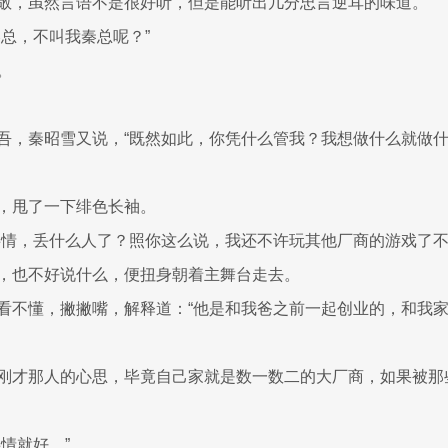
敬，虽然言语不是很好听，但是能听出几分忠言逆耳的味道。
秦总，不叫我秦总呢？”
。
吾，秦昭雪又说，“既然如此，你凭什么管我？我想做什么就做
，甩了一下绯色长袖。
事情，丢什么人了？照你这么说，我还不许玩其他厂商的游戏了不
，也不好说什么，便扭身朝着主舞台走去。
看不懂，撇撇嘴，解释道：“他是和我爸之前一起创业的，和我
刚才那人的心思，毕竟自己家就是数一数二的大厂商，如果被那
情就好。”