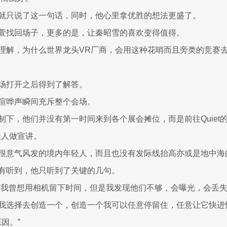
就只说了这一句话，同时，他心里拿优胜的想法更盛了。
萱找回场子，更多的是，让秦昭雪的喜欢变得值得。
理解，为什么世界龙头VR厂商，会用这种花哨而且旁类的竞赛
场打开之后得到了解答。
喧哗声瞬间充斥整个会场。
制下，他们并没有第一时间来到各个展会摊位，而是前往Quiet
代表人做宣讲。
很意气风发的境内年轻人，而且也没有发际线抬高亦或是地中海
有听到，他只听到了关键的几句。
，我曾想用相机留下时间，但是我发现他们不够，会曝光，会丢
我选择去创造一个，创造一个我可以任意停留住，任意让它快进
因。”