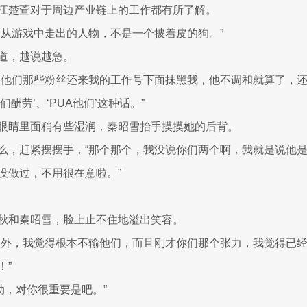
江楚萱对于周边产业链上的工作都有所了解。
个从游戏中走出的人物，不是一个披着皮的狗。”
道，越说越急。
，他们那些粉丝还来我的工作号下面抹黑我，他不调和就算了，
酬劳’、‘PUA他们’这种话。”
眼睛里面稍有些湿润，秦昭雪抬手摸摸她的后背。
么，赶紧摆摆手，“那个那个，我没说你们两个啊，我就是说他
没做过，不用很在意啦。”
秋和秦昭雪，脸上止不住地溢出笑容。
之外，我觉得根本不输他们，而且刚才你们那个张力，我觉得已
！”
商联动，对你很重要是吧。”