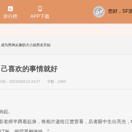


您好，S
排行榜
APP下载
成为男神从兼职大小姐男友开始
自己喜欢的事情就好
：2023/3/29 22:24:27
字数：2360
响起。
影老师半蹲着起身，将相片递给江楚萱看，后者眼中生出亮光，
KT板，把背景都做掉。”