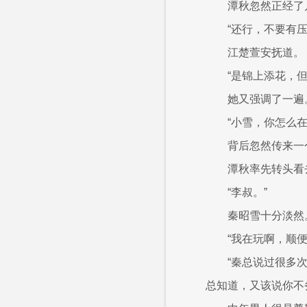
潭秋忽然正经了
“还行，不要有
江楚萱安抚道。
“是锦上添花，
她又强调了一遍
“小雪，你怎么在
背后忽然传来一
潭秋率先转头看
“李叔。”
秦昭雪十分淡然
“我在玩啊，顺
“秦总说过很多
总知道，又该说你不