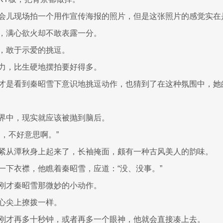
会儿现场拍一个用作宣传海报的照片，但是这张照片的感觉实在
，满心欲火却不敢表露一分。
，敢于示爱的挑逗。
力，比生硬地摆拍要好得多。
才是看到秦昭雪下意识地挑逗动作，也猜到了在这种氛围中，她
界中，现实就应该被抛到脑后。
了，不好意思啊。”
紧从潭秋身上起来了，长袖掩面，颇有一种古风美人的韵味。
一下衣襟，他瞧着秦昭雪，应道：“没、没事。”
刚才秦昭雪那微妙的小动作。
心尖上撩拨一样。
刚才再多十秒钟，或者再多一个眼神，他就会直接凑上去。