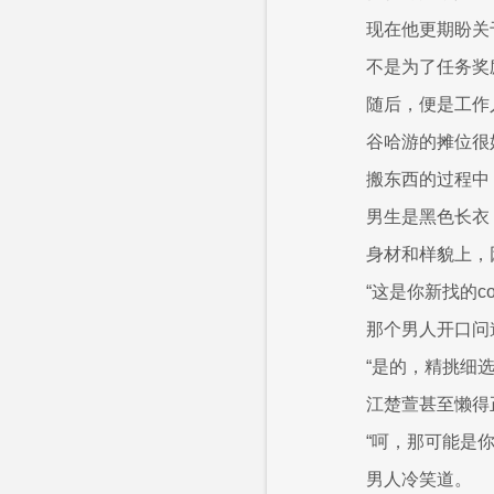
现在他更期盼关
不是为了任务奖
随后，便是工作
谷哈游的摊位很
搬东西的过程中
男生是黑色长衣
身材和样貌上，
“这是你新找的c
那个男人开口问
“是的，精挑细
江楚萱甚至懒得
“呵，那可能是
男人冷笑道。