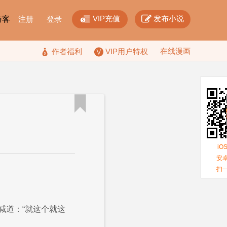


VIP充值
发布小说
F游客
注册
登录
在线漫画

作者福利
VIP用户特权

iO
安卓
扫
喊道：“就这个就这