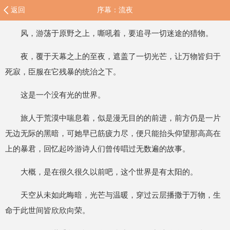
返回
序幕：流夜
风，游荡于原野之上，嘶吼着，要追寻一切迷途的猎物。
夜，覆于天幕之上的至夜，遮盖了一切光芒，让万物皆归于
死寂，臣服在它残暴的统治之下。
这是一个没有光的世界。
旅人于荒漠中喘息着，似是漫无目的的前进，前方仍是一片
无边无际的黑暗，可她早已筋疲力尽，便只能抬头仰望那高高在
上的暴君，回忆起吟游诗人们曾传唱过无数遍的故事。
大概，是在很久很久以前吧，这个世界是有太阳的。
天空从未如此晦暗，光芒与温暖，穿过云层播撒于万物，生
命于此世间皆欣欣向荣。