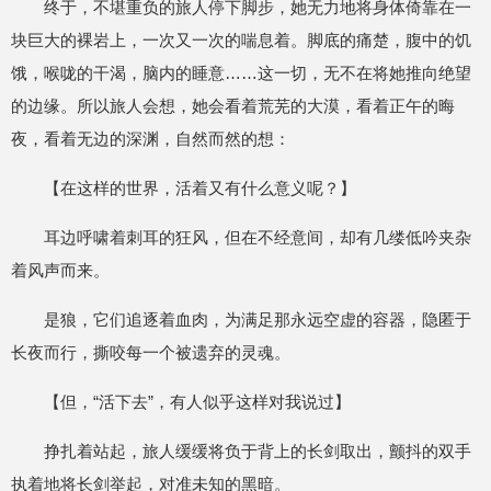
终于，不堪重负的旅人停下脚步，她无力地将身体倚靠在一
块巨大的裸岩上，一次又一次的喘息着。脚底的痛楚，腹中的饥
饿，喉咙的干渴，脑内的睡意……这一切，无不在将她推向绝望
的边缘。所以旅人会想，她会看着荒芜的大漠，看着正午的晦
夜，看着无边的深渊，自然而然的想：
【在这样的世界，活着又有什么意义呢？】
耳边呼啸着刺耳的狂风，但在不经意间，却有几缕低吟夹杂
着风声而来。
是狼，它们追逐着血肉，为满足那永远空虚的容器，隐匿于
长夜而行，撕咬每一个被遗弃的灵魂。
【但，“活下去”，有人似乎这样对我说过】
挣扎着站起，旅人缓缓将负于背上的长剑取出，颤抖的双手
执着地将长剑举起，对准未知的黑暗。