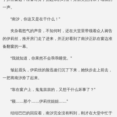
一声。
“南汐，你这又是在干什么！”
夹杂着怒气的声音，不知何时，还在大堂里带领着众人祷告
的伊莉丝，推开房门走了进来，并正好看到了南汐正趴在窗边准
备翻窗的一幕。
“我就知道，你果然不会乖乖睡觉。”
皱起眉头，伊莉丝的脸迅速们沉了下来，她快步走上前去，
一把将南汐拎了起来。
“靠在窗户上，鬼鬼祟祟的，又想干什么坏事了？”
“额……那个……伊莉丝姐姐……”
结结巴巴的回应着，南汐完全没有料到，刚才在大堂中忙于