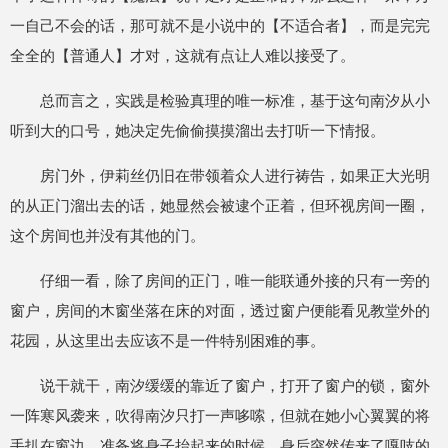
一自己不会的话，那可就不是小说中的【不适合者】，而是完完
全全的【普通人】才对，这就有点让人难以接受了。
总而言之，实践是检验真理的唯一标准，基于这句南汐从小
听到大的口号，她决定先偷偷摸摸溜出去打听一下情报。
房门外，伊莉丝仍旧在带领着众人进行祷告，如果正大光明
的从正门溜出去的话，她显然会被逮个正着，但环视房间一圈，
这个房间也并没有其他的门。
仔细一看，除了房间的正门，唯一能联通外接的只有一旁的
窗户，房间的木窗坐落在床的对面，透过窗户便能看见教堂外的
花园，从这里出去应该不是一件特别困难的事。
说干就干，南汐缓缓的靠近了窗户，打开了窗户的锁，窗外
一阵寒风袭来，吹得南汐只打一声哆嗦，但就在她小心翼翼的将
手扒在窗边，准备将身子抬起来的时候，身后突然传来了嘎吱的