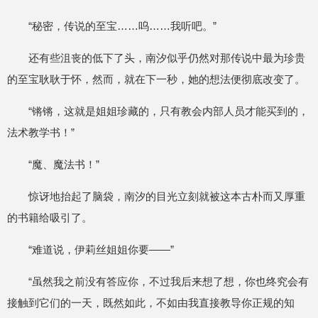
“秘密，传说的至宝……呜……我听吧。”
还有些沮丧的低下了头，南汐似乎仍然对那传说中最为珍贵
的至宝耿耿于怀，然而，就在下一秒，她的想法便彻底改变了。
“锵锵，这就是姐姐珍藏的，只有教会内部人员才能买到的，
法术教学书！”
“魔、魔法书！”
惊讶地抬起了脑袋，南汐的目光立刻就被这本古朴而又厚重
的书籍给吸引了。
“难道说，伊莉丝姐姐你要——”
“虽然我之前没有答应你，不过我后来想了想，你也终究会有
接触到它们的一天，既然如此，不如由我直接教导你正规的知