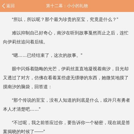
返回
第十二幕：小小的礼物
“所以，所以呢？那个最为珍贵的至宝，究竟是什么？”
难以抑制自己好奇心，南汐在听到故事戛然而止之后，连忙
向伊莉丝追问着后续。
“嗯……已经结束了，这次的故事。”
眼中闪烁着隐晦的光芒，伊莉丝直直地凝视着南汐，目光却
又透过了对方，仿佛在看着某些虚无缥缈的东西，她微笑地摸了
摸南汐的脑袋，回答道：
“那个传说的至宝，没有人知道的到底是什么，或许只有勇者
本人才清楚吧……”
“不过呢，我之前答应过你，要告诉你一个秘密，现在就是答
案揭晓的时候了——”