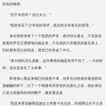
应急的物资。
“还不休息吗？这位女士。”
“既然答应了少爷您的请求，就自然没有食言的道理。”
身后突然传来了一个熟悉的声音，南汐转头看去，只见面色
疲惫的罗伦正缓缓地向她走来，只见他的大衣随意的披在身上，
到处都有泥尘的痕迹，显然已经奔波了许久。
“请为我的无礼道歉，这件事情的确是有劳于你了，一天的时
间，实在是发生了太多事。”
即便身心看起来都已经疲惫不堪，但罗伦仍然保持着他那风
度翩翩的样子，行了一个稍微有些变形的见面礼之后，他扯着自
己差点就被风吹掉的帽子，微笑着说道。
“我是来看望赫斯提娅女士和鲁卡先生的，听闻两位在不久前