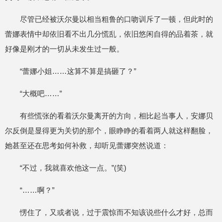
尽管已经被沃尔曼以相当粗鲁的口吻训斥了一顿，但此时的
蕾娜表情中却依旧看不出几分慌乱，依旧悠闲自得的品着茶，就
好像是刚才的一切从未发生过一般。
“蕾娜小姐……这算不算是搞砸了？”
“大概吧……”
有些慌张的看着沃尔曼离开的方向，相比起当事人，安娜贝
尔反倒是显得更为关切的那个，眼睁睁的看着两人就这样翻脸，
她甚至还在思考如何补救，却听见蕾娜突然说道：
“不过，我就喜欢他这一点。”(笑)
“……啊？”
愣住了，又或者说，过于震惊而不知该说些什么才好，总而