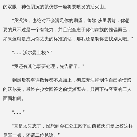
的双眼，神色阴沉的就仿佛一座将要喷发的活火山。
“我没法，也绝对不会满足你的期望，蕾娜.莎里居翁，你想
要的只不过是一个有能力，并且完全忠于你们家族的傀儡而已，
如果这就是成为你丈夫的标准的话，那我还是劝你去找别人吧。”
“……沃尔曼上校？”
“我还有其他事要处理，先告辞了。”
到最后甚至连敬称都不愿加上，彻底无法抑制住自己的愤怒
的沃尔曼，最终在少女回答之前愤然离去，只留下待客室的三人
面面相觑。
“……”
“真是太失态了，没想到会在公主殿下面前被沃尔曼上校这样
臭骂一顿，还请二位见谅。”