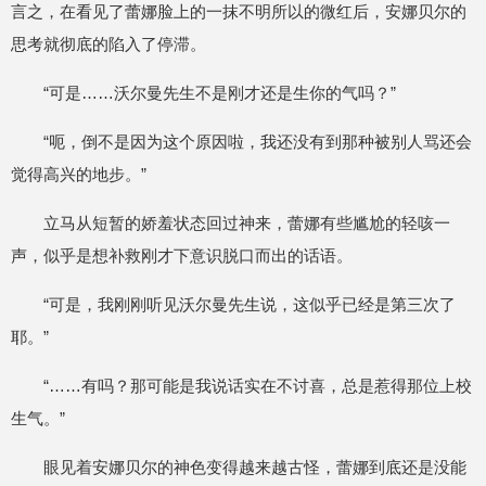
言之，在看见了蕾娜脸上的一抹不明所以的微红后，安娜贝尔的
思考就彻底的陷入了停滞。
“可是……沃尔曼先生不是刚才还是生你的气吗？”
“呃，倒不是因为这个原因啦，我还没有到那种被别人骂还会
觉得高兴的地步。”
立马从短暂的娇羞状态回过神来，蕾娜有些尴尬的轻咳一
声，似乎是想补救刚才下意识脱口而出的话语。
“可是，我刚刚听见沃尔曼先生说，这似乎已经是第三次了
耶。”
“……有吗？那可能是我说话实在不讨喜，总是惹得那位上校
生气。”
眼见着安娜贝尔的神色变得越来越古怪，蕾娜到底还是没能