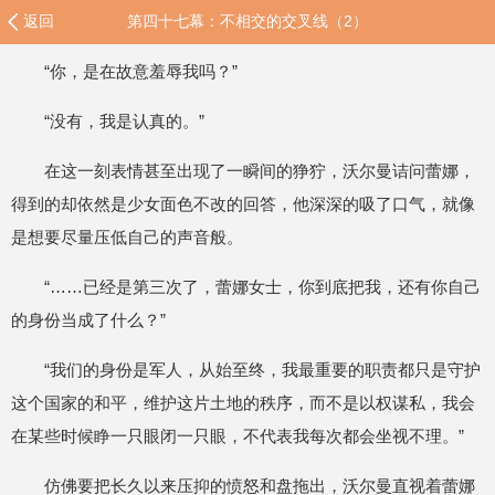
返回
第四十七幕：不相交的交叉线（2）
“你，是在故意羞辱我吗？”
“没有，我是认真的。”
在这一刻表情甚至出现了一瞬间的狰狞，沃尔曼诘问蕾娜，
得到的却依然是少女面色不改的回答，他深深的吸了口气，就像
是想要尽量压低自己的声音般。
“……已经是第三次了，蕾娜女士，你到底把我，还有你自己
的身份当成了什么？”
“我们的身份是军人，从始至终，我最重要的职责都只是守护
这个国家的和平，维护这片土地的秩序，而不是以权谋私，我会
在某些时候睁一只眼闭一只眼，不代表我每次都会坐视不理。”
仿佛要把长久以来压抑的愤怒和盘拖出，沃尔曼直视着蕾娜