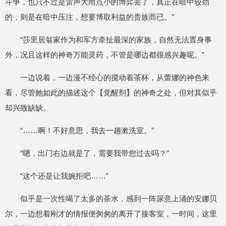
斗争，也只不过是雷声大雨点小的博弈罢了，真正在暗中较劲
的，则是在暗中压注，想要博取利益的贵族而已。”
“莎里居翁家作为和军方牵扯最深的家族，自然无法置身事
外，况且这样的神奇万能灵药，不管是哪边都很感兴趣呢。”
一边说着，一边漫不经心的搅动着茶杯，从蕾娜的神色来
看，尽管她如此的描述这个【觉醒剂】的神奇之处，但对其似乎
却兴致缺缺。
“……啊！不好意思，我去一趟漱洗室。”
“嗯，出门右边就是了，需要我带您过去吗？”
“这个还是让我婉拒吧……”
似乎是一次性喝了太多的茶水，感到一阵尿意上涌的安娜贝
尔，一边想着刚才的情报便匆匆的离开了接客室，一时间，这里