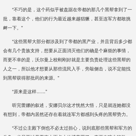
“不巧的是，这个药似乎被盘踞在帝都的那几个黑帮拿到了一
批，靠着这个，他们的行为最近越来越猖獗，甚至连军方都敢挑
衅一下。”
“这些黑帮大部分都涉及到了帝都的黑产业，并且背后多少都
会有几个贵族支持，想要从正面消灭他们的确是个麻烦的事情，
而更不幸的是，沃尔曼上校刚刚好就是主要负责处理这些黑帮的
人之一，所以他才想要从那些流民入手，旁敲侧击，说不定能找
到黑帮获得那批药的来源。”
“原来是这样……”
听完蕾娜的叙述，安娜贝尔这才恍然大悟，只是就连她都没
有想到，帝都内居然还存在着就连军方都感到头疼的黑帮势力。
“不过公主殿下倒也不必太过担心，说到底那些黑帮和军方的