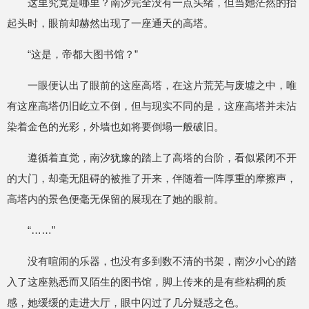
这里究竟是哪里？南汐完全没有一点头绪，但当她茫然的抬
起头时，眼前却赫然出现了一座通天的高塔。
“这是，帝都大图书馆？”
一眼便认出了眼前的这座高塔，在这片荒芜与废墟之中，唯
有这座高塔仍旧屹立不倒，但与现实不同的是，这座高塔并未沾
染着金色的光彩，外墙也如将要倒塌一般破旧。
遵循着直觉，南汐犹豫的踏上了高塔的台阶，看似紧闭不开
的大门，却毫无阻碍的被推了开来，伴随着一阵厚重的摩擦声，
高塔内的景色便毫无保留的展现在了她的眼前。
“……”
没有喧闹的乐器，也没有多到数不清的书架，南汐小心的踏
入了这座熟悉而又陌生的图书馆，脚上传来的是有些粘稠的质
感，她缓缓的走进大厅，眼中闪过了几分疑惑之色。