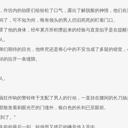
，作坊内的劫匪们纷纷松了口气，露出了解脱般的神情，他们在
间了，可不知为何，唯有领头的男人仍旧死死的盯着门口。
罩了他的身体，经年累月所积攒起来的经验与直觉似乎是在提醒
人。
弟们期待的目光，他终究还是将心中的不安当成了多疑的错觉，
轻的拉开一条缝隙。
人。
疯狂作响的警铃终于支配了男人的行动，一直挂在腰间的长刀抽
那散发着刺眼光芒的门缝外，银白色的长剑已至眼前。
到了。”
失前的最后一刻，轻佻而又残忍的嗓音传入耳中。