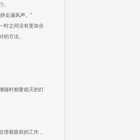
行。
静走漏风声。”
一时之间没有更加合
好的方法。
佛随时都要熄灭的灯
处理着眼前的工作，