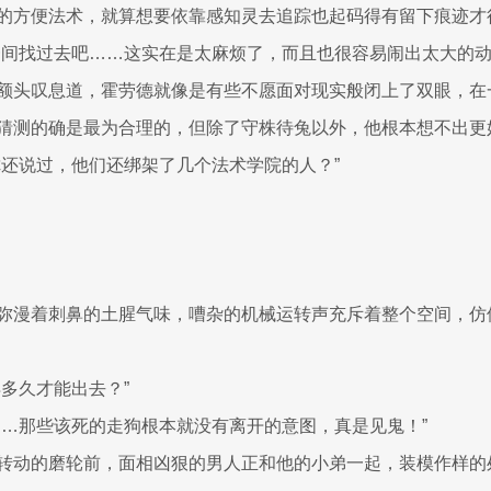
的方便法术，就算想要依靠感知灵去追踪也起码得有留下痕迹才
一间找过去吧……这实在是太麻烦了，而且也很容易闹出太大的动
额头叹息道，霍劳德就像是有些不愿面对现实般闭上了双眼，在
猜测的确是最为合理的，但除了守株待兔以外，他根本想不出更
你还说过，他们还绑架了几个法术学院的人？”
弥漫着刺鼻的土腥气味，嘈杂的机械运转声充斥着整个空间，仿
得多久才能出去？”
……那些该死的走狗根本就没有离开的意图，真是见鬼！”
转动的磨轮前，面相凶狠的男人正和他的小弟一起，装模作样的