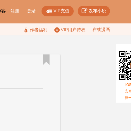


VIP充值
发布小说
F游客
注册
登录
在线漫画

作者福利
VIP用户特权

iO
安卓
扫