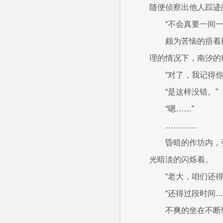
随便侦察出他人踪迹
“不会真要一间
颇为苦恼的捂着
理的情况下，南汐的
“对了，我记得
“是这样没错。”
“嗯……”
…………
昏暗的作坊内，
光暗淡的闪烁着。
“老大，咱们还
“还得过段时间
不爽的坐在不断