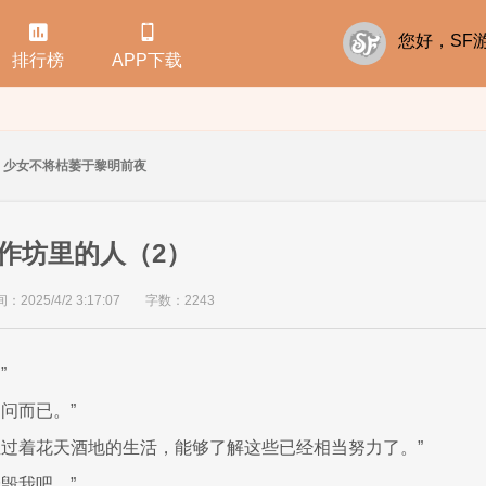


您好，S
排行榜
APP下载
少女不将枯萎于黎明前夜
作坊里的人（2）
2025/4/2 3:17:07
字数：2243
”
问而已。”
直过着花天酒地的生活，能够了解这些已经相当努力了。”
毁我吧。”