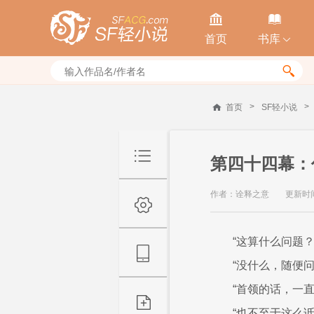


首页
书库


>
>
首页
SF轻小说
第四十四幕：
作者：诠释之意
更新时间：
“这算什么问题？
“没什么，随便问
“首领的话，一
“也不至于这么诋