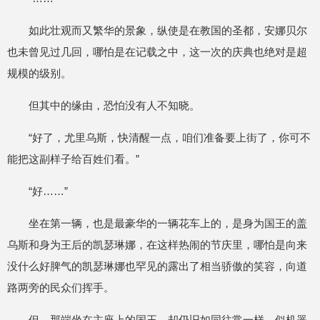
如此壮观而又繁华的景象，纵使是在教国的圣都，安娜贝尔
也未曾见过几回，哪怕是在记载之中，这一次的庆典也绝对是超
规模的级别。
但其中的缘由，恐怕没有人不知晓。
“好了，尤里乌斯，快清醒一点，咱们准备要上街了，你可不
能把这副样子给百姓们看。”
“好……”
坐在第一辆，也是最豪华的一辆花车上的，是身为国王的盖
乌斯和身为王后的凯瑟琳娜，在这样热闹的节庆里，哪怕是向来
没什么好脾气的凯瑟琳娜也罕见的露出了相当骄傲的笑容，向道
路两旁的民众们挥手。
但，那端坐在主座上的国王，却仍旧如同往常一样，似机器