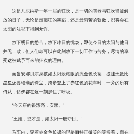
这是凡尔纳斯一年一届的狂欢，是一切的喧嚣与狂欢皆被解
放的日子，无论是最癫狂的舞蹈，还是最穷苦的骄傲，都将会在
太阳的注视下得到允许。
放下明日的愁苦，放下昨日的忧烦，即使今日的太阳与他日
并无二致，但人们却可以在此刻放下一切工作与劳务，尽情的享
受这被赋予而来的狂欢的理由。
而当安娜贝尔身披如太阳般耀眼的流金色长裙，披挂无数比
星星还要璀璨的珠宝，跨步登上了赤红色的花车时，一旁的所有
侍从，仿佛都在这一刻屏住了呼吸。
“今天穿的很漂亮，安娜。”
“王姐，您才是，如太阳一般夺目。”
马车内，穿着赤金色长裙的玛格丽特正微笑的等候着，而在