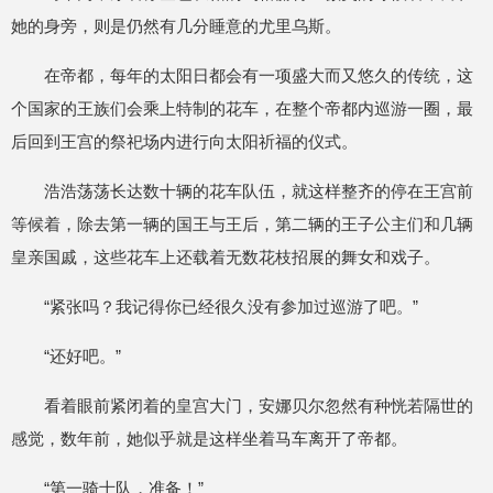
她的身旁，则是仍然有几分睡意的尤里乌斯。
在帝都，每年的太阳日都会有一项盛大而又悠久的传统，这
个国家的王族们会乘上特制的花车，在整个帝都内巡游一圈，最
后回到王宫的祭祀场内进行向太阳祈福的仪式。
浩浩荡荡长达数十辆的花车队伍，就这样整齐的停在王宫前
等候着，除去第一辆的国王与王后，第二辆的王子公主们和几辆
皇亲国戚，这些花车上还载着无数花枝招展的舞女和戏子。
“紧张吗？我记得你已经很久没有参加过巡游了吧。”
“还好吧。”
看着眼前紧闭着的皇宫大门，安娜贝尔忽然有种恍若隔世的
感觉，数年前，她似乎就是这样坐着马车离开了帝都。
“第一骑士队，准备！”