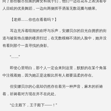
向了那些极尽招展的舞女和戏子们，他们一边在花车上表演着令
人目眩的优美舞蹈，一边向两侧挥手洒落无数花瓣与糖果。
【老师……你也在看着吗？】
耳边充斥着喧闹的欢呼与乐声，安娜贝尔的目光自拥挤的街
道与被装饰点缀的楼房扫过，在无数模糊不清的人脸中，她并没
有看到那个一直寻找的身影。
“……”
即使心里明白，那个人一定会来到这里，默默的在某个角落
中注视着她，因为她正是这般比所有人都要温柔的存在。
但安娜贝尔的心底却仍然存在着另一种声音，麻木的祈祷
着，祈祷着对方现在并不在此处。
“公主殿下，王子殿下——！”