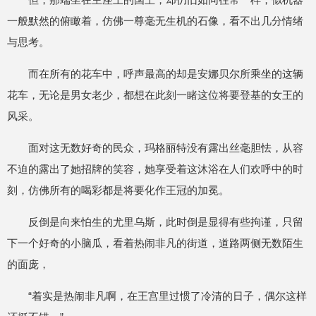
一般默然的俯瞰着，仿佛一尊毫无生机的石像，看不出几分情绪
与思考。
而在所有的花车中，呼声最高的却是安娜贝尔所乘坐的这辆
花车，无论是男女老少，都想在此刻一睹这位将要登基的女王的
风采。
面对这无数好奇的民众，玛格丽特没有露出丝毫胆怯，从容
不迫的露出了她招牌的笑容，她享受着这沐浴在人们欢呼中的时
刻，仿佛所有的喝彩都是将要化作王冠的加冕。
反倒是向来怕生的尤里乌斯，此时倒是显得有些拘谨，只留
下一个好奇的小脑瓜，看着热闹非凡的街道，道路两侧无数陌生
的面庞，
“着实是热闹非凡啊，在王宫里过惯了冷清的日子，偶尔这样