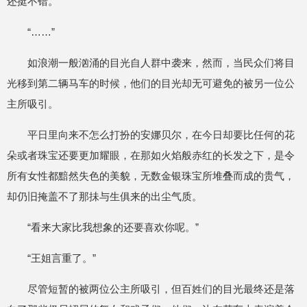
还挺不错。”
“……”
如浪潮一般汹涌的目光自人群中袭来，然而，当民众们将目
光移到第二辆马车的时候，他们的目光却无可避免的被另一位公
主所吸引。
平日里向来不怎么打扮的安娜贝尔，在今日却要比任何的花
朵或者珠宝还要更加耀眼，在那如火焰般赤红的长发之下，是令
所有女性都黯然失色的美貌，无数金银珠宝所堆叠而成的贵气，
却仍旧掩盖不了那抺与生俱来的出尘气质。
“看来大家比我想象的还要喜欢你呢。”
“王姐言重了。”
尽管短暂的被两位公主所吸引，但百姓们的目光最终还是落