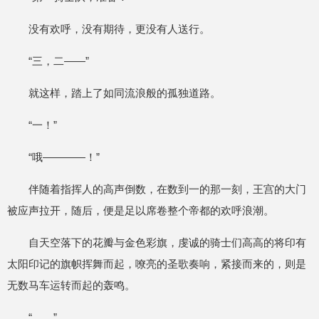
没有欢呼，没有期待，更没有人送行。
“三，二——”
就这样，踏上了如同流浪般的孤独道路。
“一！”
“哦————！”
伴随着指挥人的高声倒数，在数到一的那一刻，王宫的大门
被应声拉开，随后，便是足以席卷整个帝都的欢呼浪潮。
自天空落下的花瓣与金色彩旗，虔诚的骑士们高高的将印有
太阳印记的旗帜挥舞而起，嘹亮的圣歌奏响，紧接而来的，则是
无数马车运转而起的轰鸣。
“……”