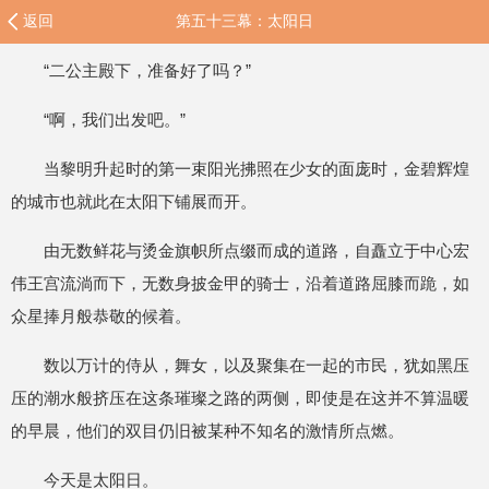
返回
第五十三幕：太阳日
“二公主殿下，准备好了吗？”
“啊，我们出发吧。”
当黎明升起时的第一束阳光拂照在少女的面庞时，金碧辉煌
的城市也就此在太阳下铺展而开。
由无数鲜花与烫金旗帜所点缀而成的道路，自矗立于中心宏
伟王宫流淌而下，无数身披金甲的骑士，沿着道路屈膝而跪，如
众星捧月般恭敬的候着。
数以万计的侍从，舞女，以及聚集在一起的市民，犹如黑压
压的潮水般挤压在这条璀璨之路的两侧，即使是在这并不算温暖
的早晨，他们的双目仍旧被某种不知名的激情所点燃。
今天是太阳日。