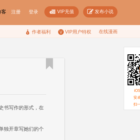


VIP充值
发布小说
F游客
注册
登录
在线漫画

作者福利
VIP用户特权

iO
安卓
扫
史书写作的形式，在
单独开章写她们的个
。