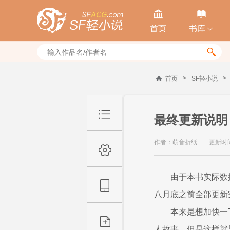


首页
书库


>
>
首页
SF轻小说
最终更新说明
作者：萌音折纸
更新时间：
由于本书实际数
八月底之前全部更新
本来是想加快一
人故事，但是这样就