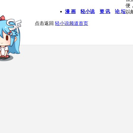
便
漫 画
轻小说
资 讯
论 坛
以
点击返回
轻小说频道首页