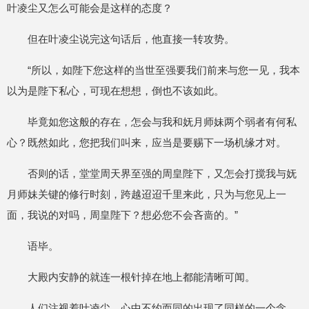
叶凌尘又怎么可能会是这样的态度？
但在叶凌尘说完这句话后，他直接一转攻势。
“所以，如陛下您这样的当世至强要我们前来与您一见，我本
以为是陛下私心，可现在想想，倒也不该如此。
毕竟如您这般的存在，怎会与我和妩月师妹两个弱者有何私
心？既然如此，您把我们叫来，应当是要赐下一场机缘才对。
否则的话，堂堂周天界至强的周皇陛下，又怎会打搅我与妩
月师妹关键的修行时刻，跨越迢迢千里来此，只为与您见上一
面，我说的对吗，周皇陛下？想必您不会吝啬的。”
语毕。
大殿内安静的就连一根针掉在地上都能清晰可闻。
人们注视着叶凌尘，心中不约而同的出现了同样的一个念