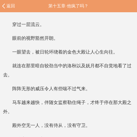
返回
第十五章·他疯了吗？
穿过一层流云。
眼前的视野豁然开朗。
一眼望去，被日轮环绕着的金色大殿让人心生向往。
就连在那里暗自较劲当中的洛秋以及妩月都不自觉地看了过
去。
阵阵无形的威压令人有些喘不过气来。
马车越来越快，伴随女监察勒住绳子，才终于停在那大殿之
外。
殿外空无一人，没有侍从，没有守卫。