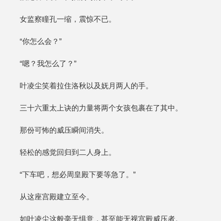
女监察瞳孔一缩，震惊不已。
“你怎么会？”
“嗯？我怎么了？”
叶凌尘笑着拉住洛秋以及妩月两人的手。
三十六重太上诀的力量将两个女孩包裹在了其中。
那份可怖的威压瞬间消失。
轻松的感觉回归到二人身上。
“下车吧，想必周皇殿下要等急了。”
从这座宫殿建立至今。
如叶凌尘这般毫无惧意，甚至能无视宫殿威压者。