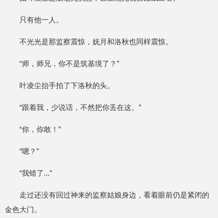
只有他一人。
不光光是那监察震惊，妩月和洛秋也同样震惊。
“师，师兄，你不是筑基境了？”
叶凌尘抬手拍了下洛秋的头。
“跟着我，少说话，不然把你丢在这。”
“你，你敢！”
“嗯？”
“我错了...”
走过还没有回过神来的监察姑娘身边，看着眼前仍是紧闭的
金色大门。