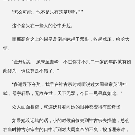
“怎么可能，他不是只有筑基境吗？”
这个念头在一些人的心中升起。
而那高台之上的周皇反倒是眯起了双眼，收起威压，哈哈大
笑。
“金丹后期，虽未至巅峰，不过你才不到二十岁的年龄就有如
此修为，倒也算是不错了。”
“多谢陛下夸奖，我早在神古宗时就听说过大周皇帝英明神
武，器宇轩昂，无敌在世，天下无双，今日一见果真如此。”
众人面面相觑，就连妩月看向她的眼神都变得有些奇怪。
如果她没记错的话，小的时候偷偷去到神古宗去找他，总会
在当时神古宗宗主的口中听到对大周皇帝的不爽，按道理来讲，