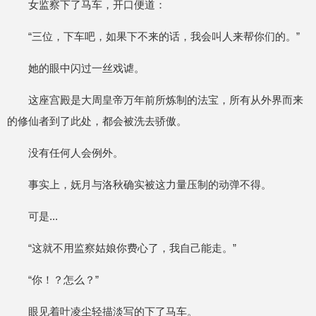
女监察下了马车，开口便道：
“三位，下车吧，如果下不来的话，我会叫人来帮你们的。”
她的眼中闪过一丝戏谑。
这座宫殿是大周皇帝万年前所炼制的法宝，所有从外界而来
的修仙者到了此处，都会被洗去骄傲。
没有任何人会例外。
事实上，妩月与洛秋确实被这力量压制的动弹不得。
可是...
“这就不用监察姑娘你费心了，我自己能走。”
“你！？怎么？”
眼见着叶凌尘轻描淡写的下了马车。