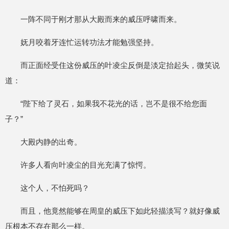
一阵不同于刚才那从大殿而来的威压呼啸而来。
妩月咬着牙连忙运转功法才能勉强坚持。
而正面经受住这份威压的叶凌尘反倒是淡定抬起头，微笑说
道：
“陛下给了灵石，如果我不花光的话，岂不是很不给您面
子？”
大殿内静的出奇。
许多人看向叶凌尘的目光充满了惊愕。
这个人，不怕死吗？
而且，他竟然能够在周皇的威压下如此轻描淡写？就好像威
压根本不存在那么一样。