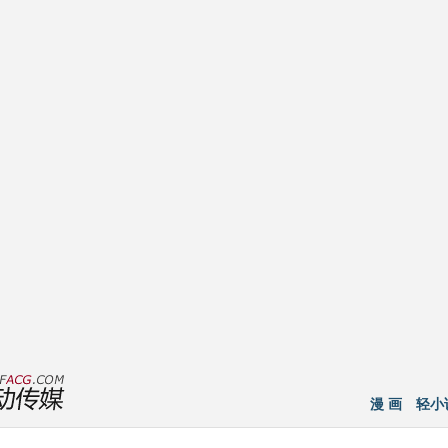
漫 画
轻小